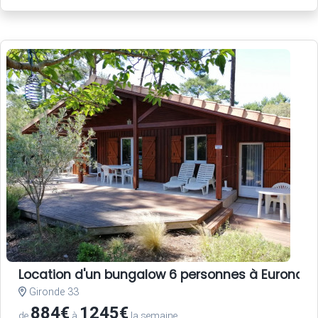
Location d'un bungalow 6 personnes à Euronat
Gironde 33
884€
1245€
de
à
la semaine