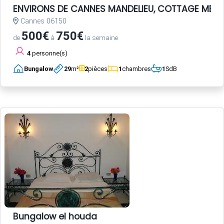
ENVIRONS DE CANNES MANDELIEU, COTTAGE MER c
Cannes 06150
500€
750€
de
à
la semaine
4
personne(s)
Bungalow
29
m²
2
pièces
1
chambres
1
SdB
Bungalow el houda