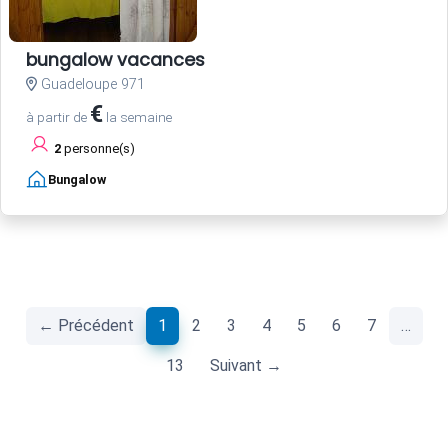
bungalow vacances
Guadeloupe 971
€
à partir de
la semaine
2
personne(s)
Bungalow
(current)
← Précédent
1
2
3
4
5
6
7
…
13
Suivant →