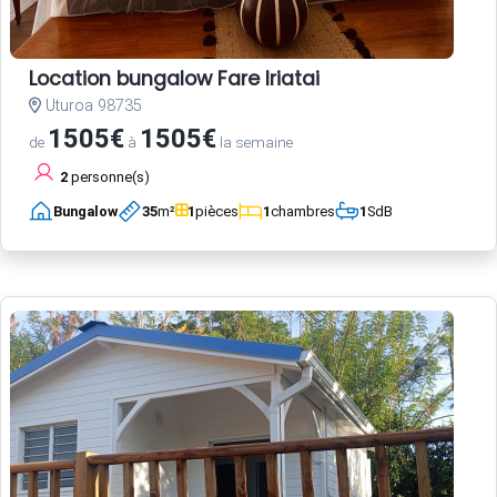
Location bungalow Fare Iriatai
Uturoa 98735
1505€
1505€
de
à
la semaine
2
personne(s)
Bungalow
35
m²
1
pièces
1
chambres
1
SdB