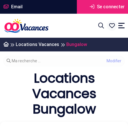
Email
Se connecter
Locations Vacances
Bungalow
Modifier votre recherche
Ma recherche ...
Locations
Vacances
Bungalow