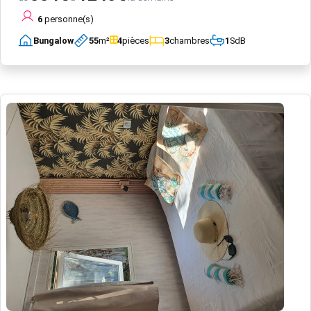
6
personne(s)
Bungalow
55
m²
4
pièces
3
chambres
1
SdB