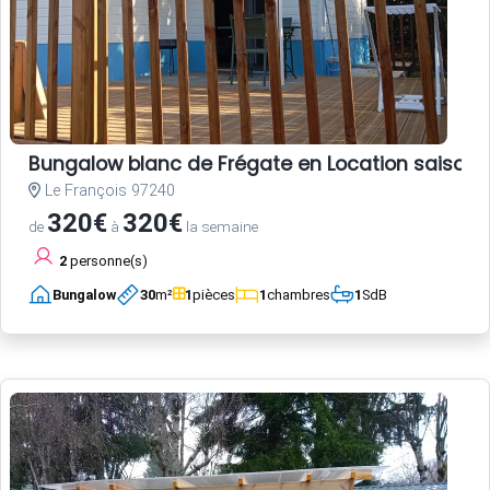
Bungalow blanc de Frégate en Location saisonni
Le François 97240
320€
320€
de
à
la semaine
2
personne(s)
Bungalow
30
m²
1
pièces
1
chambres
1
SdB