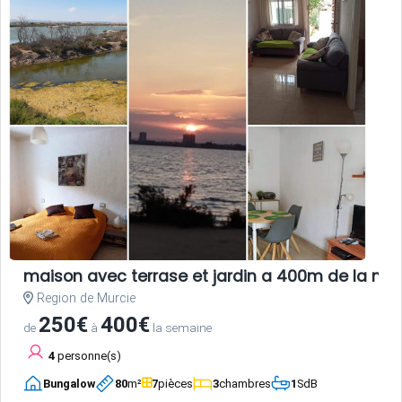
maison avec terrase et jardin a 400m de la me
Region de Murcie
250€
400€
de
à
la semaine
4
personne(s)
Bungalow
80
m²
7
pièces
3
chambres
1
SdB