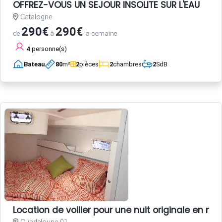
OFFREZ-VOUS UN SEJOUR INSOLITE SUR L'EAU
Catalogne
290€
290€
de
à
la semaine
4
personne(s)
Bateau
80
m²
2
pièces
2
chambres
2
SdB
Location de voilier pour une nuit originale en 