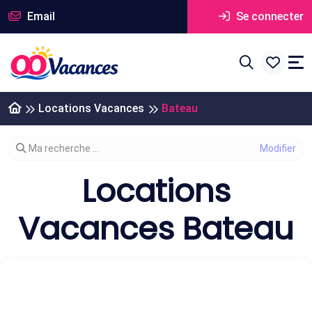
Email
Se connecter
Locations Vacances
Bateau
Modifier votre recherche
Ma recherche ...
Locations
Vacances Bateau