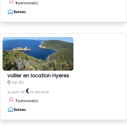
9
personne(s)
Bateau
voilier en location Hyeres
Var 83
€
à partir de
la semaine
7
personne(s)
Bateau