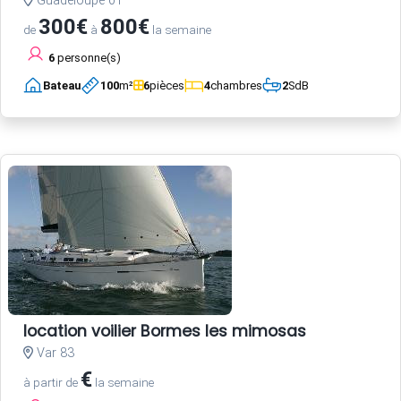
Guadeloupe 01
300€
800€
de
à
la semaine
6
personne(s)
Bateau
100
m²
6
pièces
4
chambres
2
SdB
location voilier Bormes les mimosas
Var 83
€
à partir de
la semaine