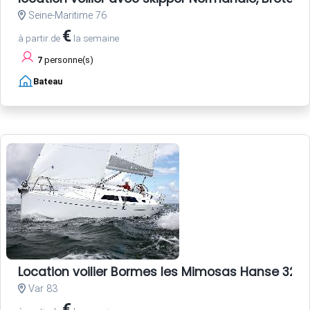
Seine-Maritime 76
€
à partir de
la semaine
7
personne(s)
Bateau
Location voilier Bormes les Mimosas Hanse 325 
Var 83
€