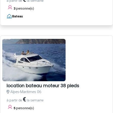
à partir de
la semaine
3
personne(s)
Bateau
location bateau moteur 38 pieds
Alpes-Maritimes 06
€
à partir de
la semaine
5
personne(s)