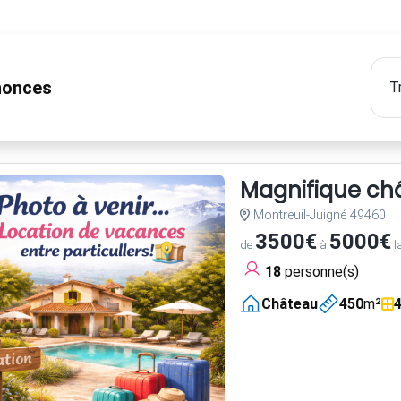
onces
Magnifique châ
Montreuil-Juigné 49460
3500€
5000€
de
à
l
18
personne(s)
Château
450
m²