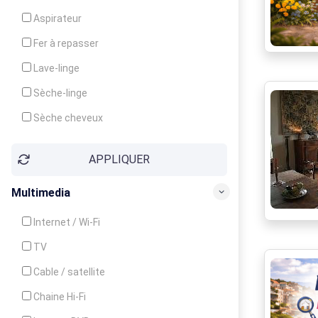
Cuisinière
Aspirateur
Four
Fer à repasser
Grille-pain
Lave-linge
Lave-vaisselle
Sèche-linge
Micro-ondes
Sèche cheveux
APPLIQUER
Multimedia
Internet / Wi-Fi
TV
Cable / satellite
Chaine Hi-Fi