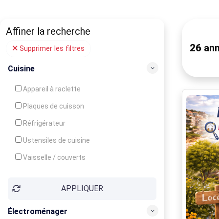
Affiner la recherche
26
ann
Supprimer les filtres
Cuisine
Appareil à raclette
Plaques de cuisson
Réfrigérateur
Ustensiles de cuisine
Vaisselle / couverts
Bouilloire
APPLIQUER
Cafetière
Congélateur
Électroménager