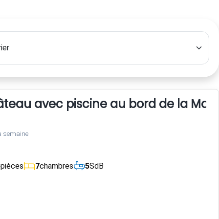
teau avec piscine au bord de la May
a semaine
4
pièces
7
chambres
5
SdB