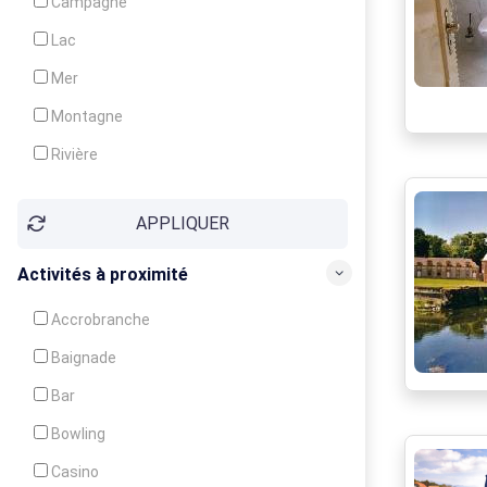
Campagne
Animation
Lac
Mer
Montagne
Rivière
Village
APPLIQUER
Ville
Activités à proximité
Accrobranche
Baignade
Bar
Bowling
Casino