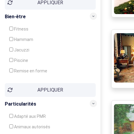
APPLIQUER
Bien-être
Fitness
Hammam
Jacuzzi
Piscine
Remise en forme
Sauna
APPLIQUER
Soins du corps
Particularités
Adapté aux PMR
Animaux autorisés