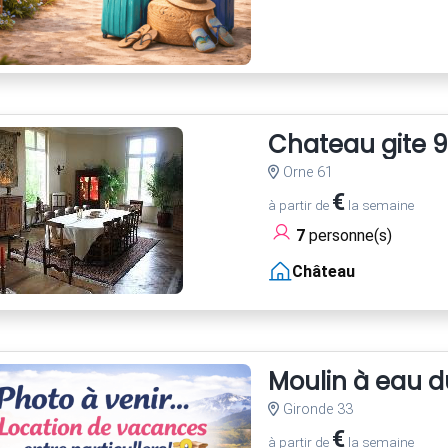
Chateau gite 9
Orne 61
€
à partir de
la semaine
7
personne(s)
Château
Moulin à eau d
Gironde 33
€
à partir de
la semaine