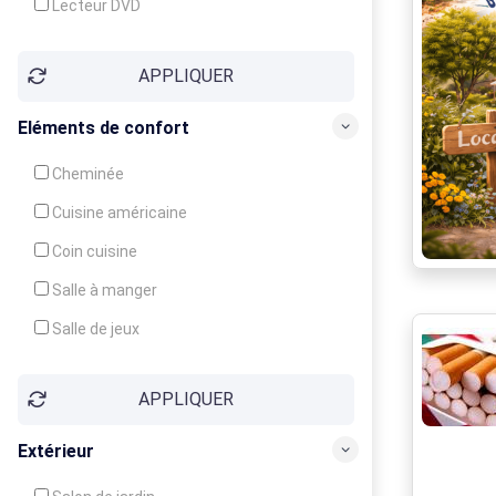
Lecteur DVD
Téléphone
APPLIQUER
Fax
Eléments de confort
Cheminée
Cuisine américaine
Coin cuisine
Salle à manger
Salle de jeux
Cour
APPLIQUER
Jardin
Balcon / Terrasse
Extérieur
Véranda