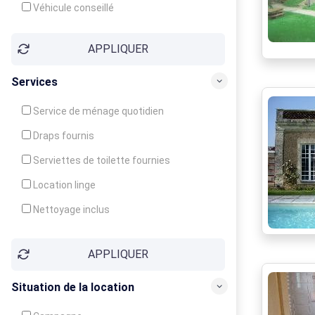
Véhicule conseillé
APPLIQUER
Services
Service de ménage quotidien
Draps fournis
Serviettes de toilette fournies
Location linge
Nettoyage inclus
Nettoyage en supplément
APPLIQUER
Garde d'enfants
Crèche
Situation de la location
Club enfants