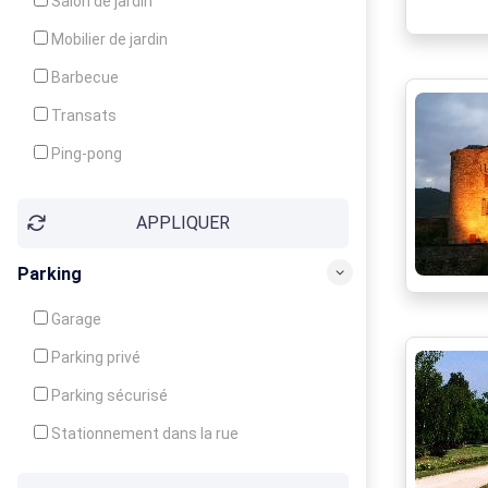
Salon de jardin
Local à ski
Mobilier de jardin
Climatisation
Barbecue
Ventilateur
Transats
Ping-pong
Baby-foot
APPLIQUER
Jeux d'enfants
Parking
Garage
Parking privé
Parking sécurisé
Stationnement dans la rue