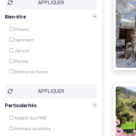
APPLIQUER
Bien-être
Fitness
Hammam
Jacuzzi
Piscine
Remise en forme
Sauna
APPLIQUER
Soins du corps
Particularités
Adapté aux PMR
Animaux autorisés