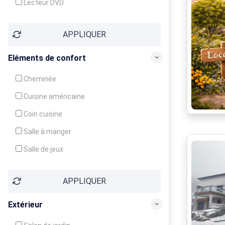
Lecteur DVD
Téléphone
APPLIQUER
Fax
Eléments de confort
Cheminée
Cuisine américaine
Coin cuisine
Salle à manger
Salle de jeux
Cour
APPLIQUER
Jardin
Balcon / Terrasse
Extérieur
Véranda