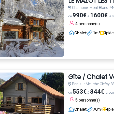
LE MAZOT LES T
Chamonix-Mont-Blanc 74
990€
1600€
de
à
la 
4
personne(s)
Chalet
1
m²
3
piè
Gîte / Chalet 
Ban-sur-Meurthe-Clefcy 8
553€
844€
de
à
la se
5
personne(s)
Chalet
70
m²
4
pi