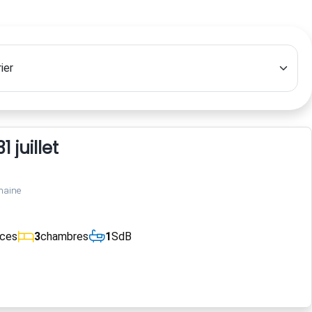
 juillet
maine
èces
3
chambres
1
SdB