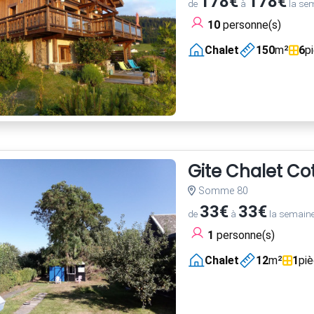
178€
178€
de
à
la se
10
personne(s)
Chalet
150
m²
6
p
Gite Chalet Co
Somme 80
33€
33€
de
à
la semain
1
personne(s)
Chalet
12
m²
1
pi