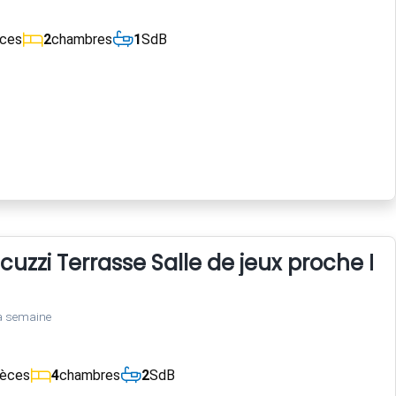
èces
2
chambres
1
SdB
cuzzi Terrasse Salle de jeux proche 
a semaine
ièces
4
chambres
2
SdB