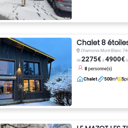
Chalet 8 étoile
Chamonix-Mont-Blanc 74
2275€
4900€
de
à
l
8
personne(s)
Chalet
500
m²
5
p