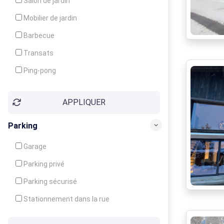
Salon de jardin
Local à ski
Mobilier de jardin
Climatisation
Barbecue
Ventilateur
Transats
Ping-pong
Baby-foot
APPLIQUER
Jeux d'enfants
Parking
Garage
Parking privé
Parking sécurisé
Stationnement dans la rue