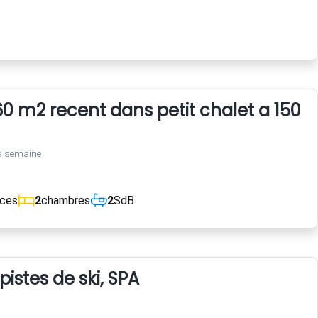
 m2 recent dans petit chalet a 150 
a semaine
èces
2
chambres
2
SdB
istes de ski, SPA