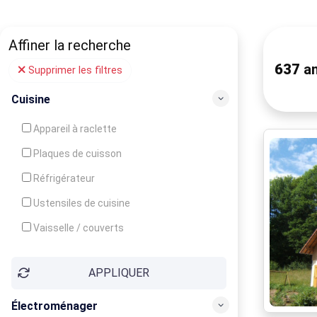
Affiner la recherche
637
an
Supprimer les filtres
Cuisine
Appareil à raclette
Plaques de cuisson
Réfrigérateur
Ustensiles de cuisine
Vaisselle / couverts
Bouilloire
APPLIQUER
Cafetière
Congélateur
Électroménager