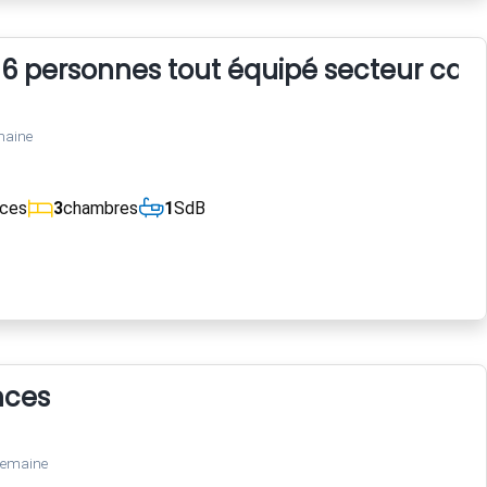
 6 personnes tout équipé secteur cal
maine
èces
3
chambres
1
SdB
nces
semaine