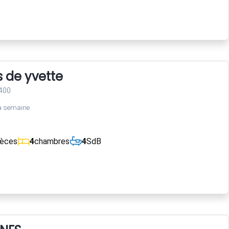
s de yvette
400
a semaine
ièces
4
chambres
4
SdB