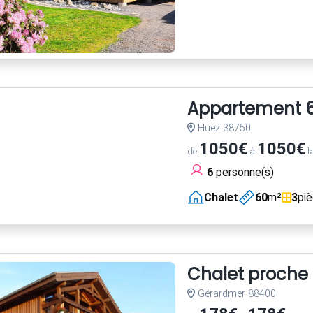
Appartement 60
Huez 38750
1050€
1050€
de
à
l
6
personne(s)
Chalet
60
m²
3
pi
Chalet proche p
Gérardmer 88400