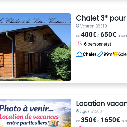
Chalet 3* pour
Ventron 88310
400€
650€
de
à
la se
6
personne(s)
Chalet
99
m²
6
pi
Location vaca
Agde 34300
350€
1650€
de
à
la 