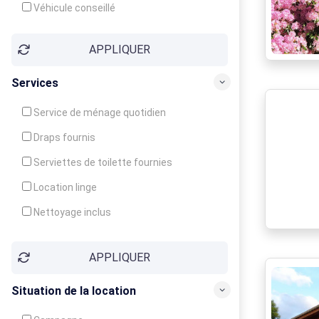
Véhicule conseillé
APPLIQUER
Services
Service de ménage quotidien
Draps fournis
Serviettes de toilette fournies
Location linge
Nettoyage inclus
Nettoyage en supplément
APPLIQUER
Garde d'enfants
Crèche
Situation de la location
Club enfants