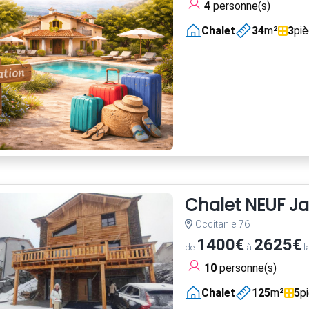
4
personne(s)
Chalet
34
m²
3
pi
Chalet NEUF Ja
Occitanie 76
1400€
2625€
de
à
l
10
personne(s)
Chalet
125
m²
5
p