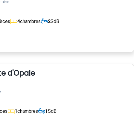
maine
ièces
4
chambres
2
SdB
te d'Opale
e
èces
1
chambres
1
SdB