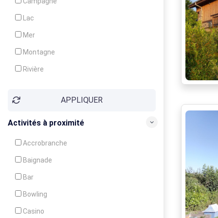
Campagne
Animation
Lac
Mer
Montagne
Rivière
Village
APPLIQUER
Ville
Activités à proximité
Accrobranche
Baignade
Bar
Bowling
Casino