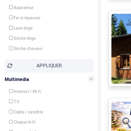
Cuisinière
Aspirateur
Four
Fer à repasser
Grille-pain
Lave-linge
Lave-vaisselle
Sèche-linge
Micro-ondes
Sèche cheveux
APPLIQUER
Multimedia
Internet / Wi-Fi
TV
Cable / satellite
Chaine Hi-Fi