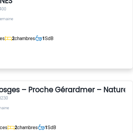
INES
400
semaine
ces
2
chambres
1
SdB
Vosges – Proche Gérardmer – Nature 
8230
maine
èces
2
chambres
1
SdB