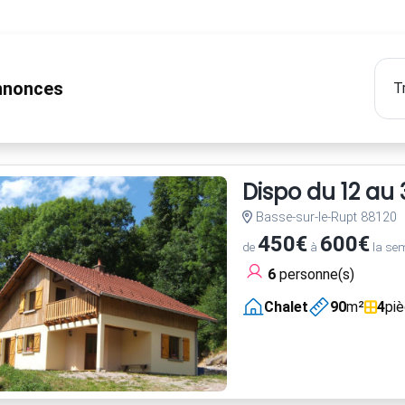
nonces
Dispo du 12 au 31
Basse-sur-le-Rupt 88120
450€
600€
de
à
la se
6
personne(s)
Chalet
90
m²
4
pi