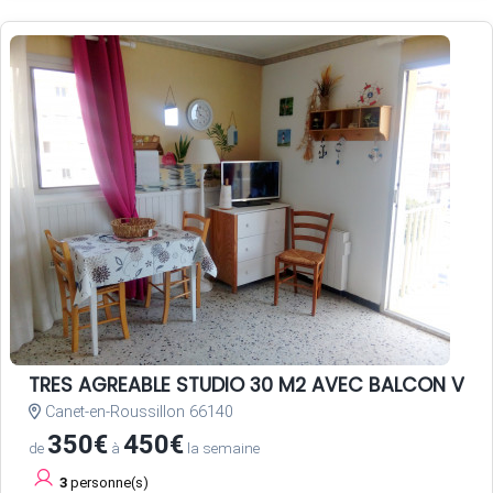
TRES AGREABLE STUDIO 30 M2 AVEC BALCON VUE 
Canet-en-Roussillon 66140
350€
450€
de
à
la semaine
3
personne(s)