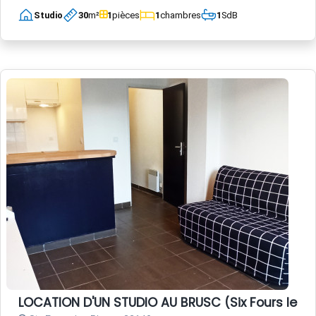
Studio
30
m²
1
pièces
1
chambres
1
SdB
LOCATION D'UN STUDIO AU BRUSC (Six Fours les 