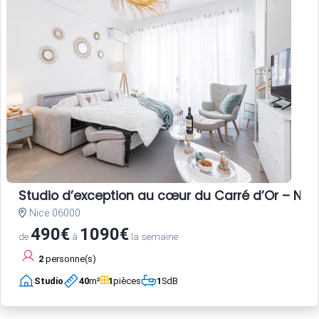
Studio d’exception au cœur du Carré d’Or – Nice
Nice 06000
490€
1090€
de
à
la semaine
2
personne(s)
Studio
40
m²
1
pièces
1
SdB