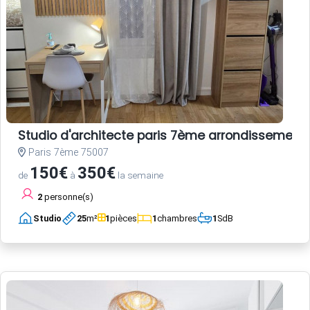
Studio d'architecte paris 7ème arrondissement
Paris 7ème 75007
150€
350€
de
à
la semaine
2
personne(s)
Studio
25
m²
1
pièces
1
chambres
1
SdB