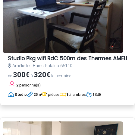
Studio Pkg wifi RdC 500m des Thermes AMELIE L
Amélie-les-Bains-Palalda 66110
300€
320€
de
à
la semaine
2
personne(s)
Studio
25
m²
1
pièces
1
chambres
1
SdB