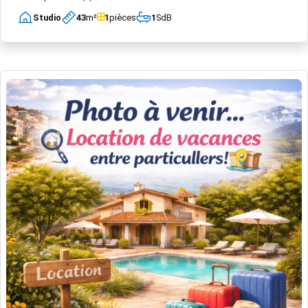
Studio
43
m²
1
pièces
1
SdB