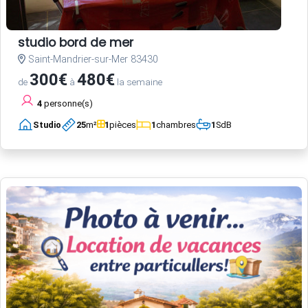
studio bord de mer
Saint-Mandrier-sur-Mer 83430
300€
480€
de
à
la semaine
4
personne(s)
Studio
25
m²
1
pièces
1
chambres
1
SdB