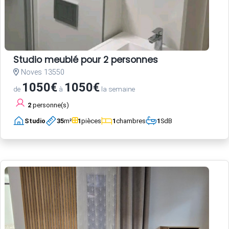
Studio meublé pour 2 personnes
Noves 13550
1050€
1050€
de
à
la semaine
2
personne(s)
Studio
35
m²
1
pièces
1
chambres
1
SdB