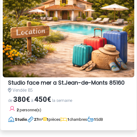
Studio face mer a St.Jean-de-Monts 85160
Vendée 85
380€
450€
de
à
la semaine
2
personne(s)
Studio
27
m²
1
pièces
1
chambres
1
SdB