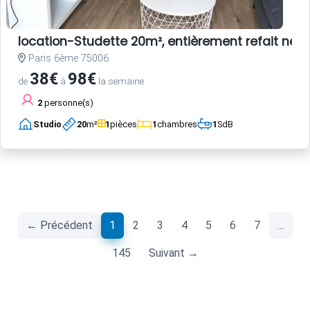
location-Studette 20m², entièrement refait neuf
Paris 6ème 75006
38€
98€
de
à
la semaine
2
personne(s)
Studio
20
m²
1
pièces
1
chambres
1
SdB
(current)
← Précédent
1
2
3
4
5
6
7
…
145
Suivant →