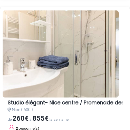
Studio élégant- Nice centre / Promenade des A
Nice 06000
260€
855€
de
à
la semaine
2
personne(s)