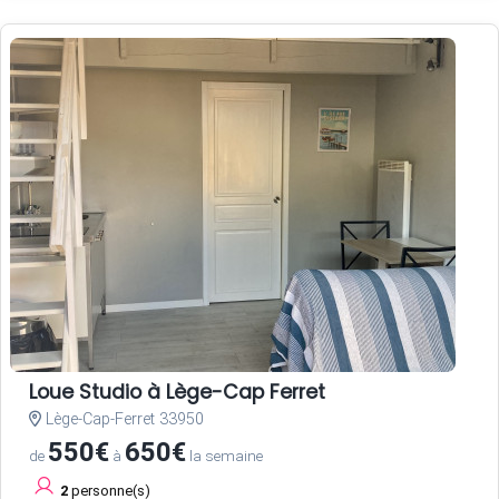
Loue Studio à Lège-Cap Ferret
Lège-Cap-Ferret 33950
550€
650€
de
à
la semaine
2
personne(s)