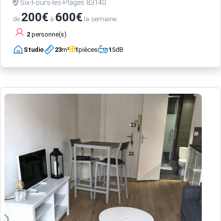
Six-Fours-les-Plages 83140
200€
600€
de
à
la semaine
2
personne(s)
Studio
23
m²
1
pièces
1
SdB