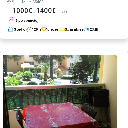
Saint-Malo 35400
1000€
1400€
de
à
la semaine
6
personne(s)
Studio
120
m²
4
pièces
3
chambres
2
SdB