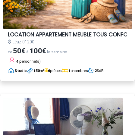
LOCATION APPARTEMENT MEUBLE TOUS CONFORT
Léaz 01200
50€
100€
de
à
la semaine
4
personne(s)
Studio
150
m²
6
pièces
1
chambres
2
SdB