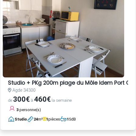
Studio + PKg 200m plage du Môle idem Port CA
Agde 34300
300€
460€
de
à
la semaine
3
personne(s)
Studio
24
m²
1
pièces
1
SdB