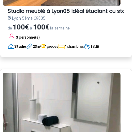
Studio meublé à Lyon05 idéal étudiant ou stagi
Lyon 5ème 69005
100€
100€
de
à
la semaine
3
personne(s)
Studio
23
m²
1
pièces
1
chambres
1
SdB