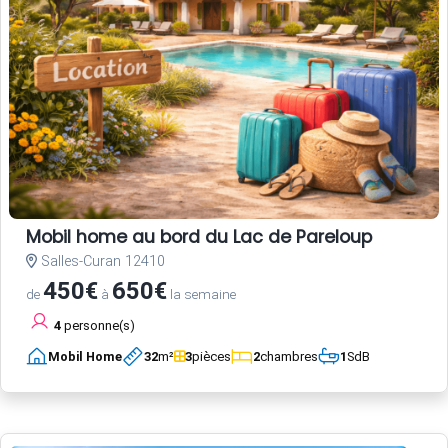
Mobil home au bord du Lac de Pareloup
Salles-Curan 12410
450€
650€
de
à
la semaine
4
personne(s)
Mobil Home
32
m²
3
pièces
2
chambres
1
SdB