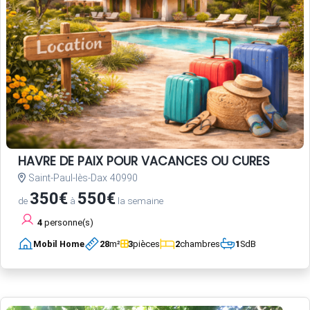
HAVRE DE PAIX POUR VACANCES OU CURES
Saint-Paul-lès-Dax 40990
350€
550€
de
à
la semaine
4
personne(s)
Mobil Home
28
m²
3
pièces
2
chambres
1
SdB