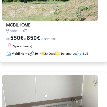
MOBILHOME
Ardèche 07
550€
850€
de
à
la semaine
5
personne(s)
Mobil Home
40
m²
3
pièces
3
chambres
1
SdB