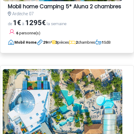
Mobil home Camping 5* Aluna 2 chambres
Ardèche 07
1€
1295€
de
à
la semaine
6
personne(s)
Mobil Home
29
m²
3
pièces
2
chambres
1
SdB