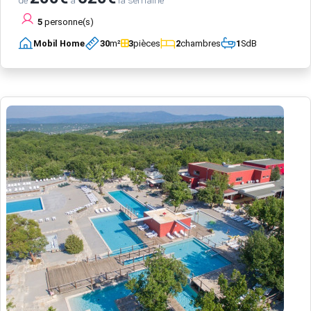
de
à
la semaine
5
personne(s)
Mobil Home
30
m²
3
pièces
2
chambres
1
SdB