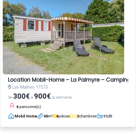
Location Mobil-Home – La Palmyre – Camping L
Les Mathes 17570
300€
900€
de
à
la semaine
6
personne(s)
Mobil Home
40
m²
4
pièces
3
chambres
1
SdB