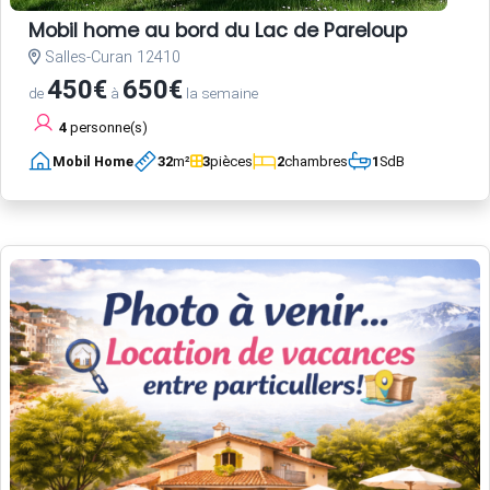
Mobil home au bord du Lac de Pareloup
Salles-Curan 12410
450€
650€
de
à
la semaine
4
personne(s)
Mobil Home
32
m²
3
pièces
2
chambres
1
SdB