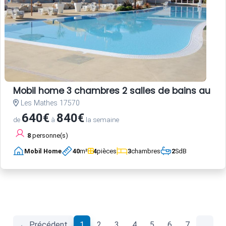
Mobil home 3 chambres 2 salles de bains au c
Les Mathes 17570
640€
840€
de
à
la semaine
8
personne(s)
Mobil Home
40
m²
4
pièces
3
chambres
2
SdB
(current)
← Précédent
1
2
3
4
5
6
7
…