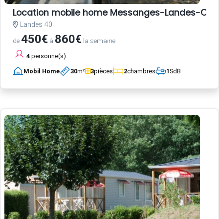
Location mobile home Messanges-Landes-Oc
Landes 40
450€
860€
de
à
la semaine
4
personne(s)
Mobil Home
30
m²
3
pièces
2
chambres
1
SdB