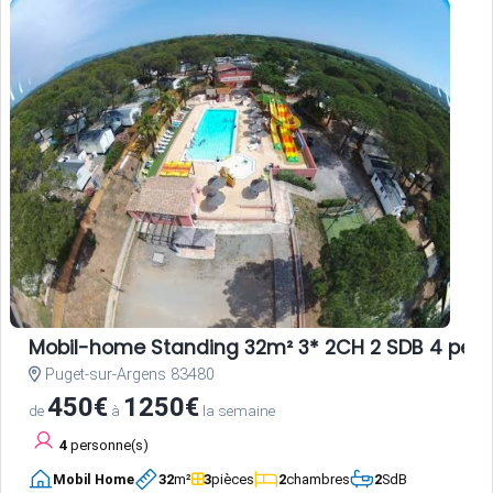
Mobil-home Standing 32m² 3* 2CH 2 SDB 4 per
Puget-sur-Argens 83480
450€
1250€
de
à
la semaine
4
personne(s)
Mobil Home
32
m²
3
pièces
2
chambres
2
SdB