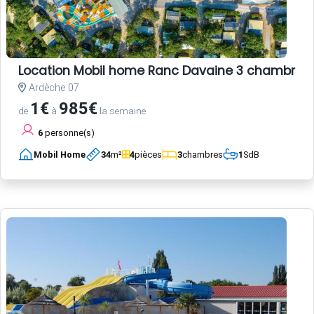
Location Mobil home Ranc Davaine 3 chambres
Ardèche 07
1€
985€
de
à
la semaine
6
personne(s)
Mobil Home
34
m²
4
pièces
3
chambres
1
SdB