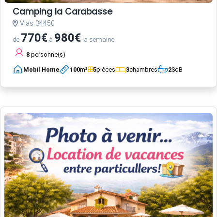
Camping la Carabasse
Vias 34450
770€
980€
de
à
la semaine
8
personne(s)
Mobil Home
100
m²
5
pièces
3
chambres
2
SdB