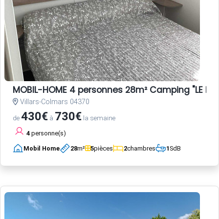
MOBIL-HOME 4 personnes 28m² Camping "LE HAU
Villars-Colmars 04370
430€
730€
de
à
la semaine
4
personne(s)
Mobil Home
28
m²
5
pièces
2
chambres
1
SdB