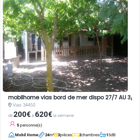
mobilhome vias bord de mer dispo 27/7 AU 3/8 E
Vias 34450
200€
620€
de
à
la semaine
5
personne(s)
Mobil Home
24
m²
3
pièces
2
chambres
1
SdB