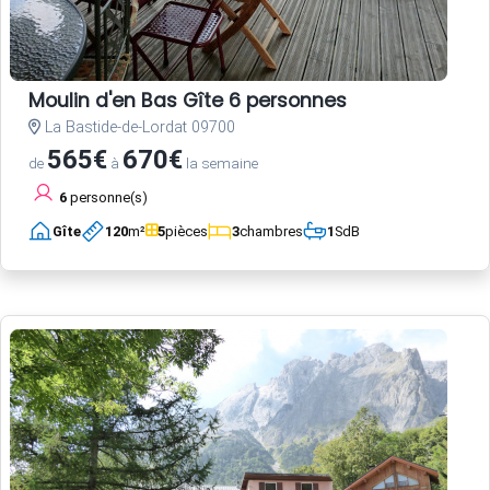
Moulin d'en Bas Gîte 6 personnes
La Bastide-de-Lordat 09700
565€
670€
de
à
la semaine
6
personne(s)
Gîte
120
m²
5
pièces
3
chambres
1
SdB