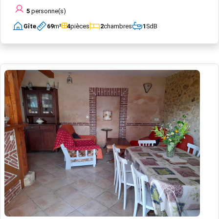
5
personne(s)
Gîte
69
m²
4
pièces
2
chambres
1
SdB