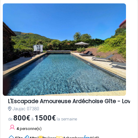
L'Escapade Amoureuse Ardéchoise Gîte - Love Room
Jaujac 07380
800€
1500€
de
à
la semaine
4
personne(s)