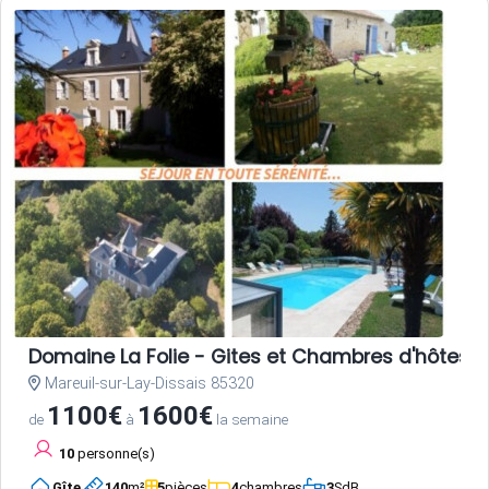
Domaine La Folie - Gites et Chambres d'hôtes 
Mareuil-sur-Lay-Dissais 85320
1100€
1600€
de
à
la semaine
10
personne(s)
Gîte
140
m²
5
pièces
4
chambres
3
SdB