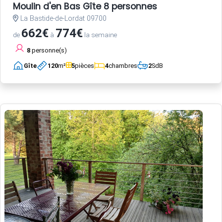
Moulin d'en Bas Gîte 8 personnes
La Bastide-de-Lordat 09700
662€
774€
de
à
la semaine
8
personne(s)
Gîte
120
m²
5
pièces
4
chambres
2
SdB