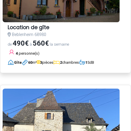
Location de gîte
Beblenheim 68980
490€
560€
de
à
la semaine
4
personne(s)
Gîte
60
m²
3
pièces
2
chambres
1
SdB