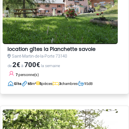
location gîtes la Planchette savoie
Saint-Martin-de-la-Porte 73140
2€
700€
de
à
la semaine
7
personne(s)
Gîte
65
m²
5
pièces
3
chambres
1
SdB