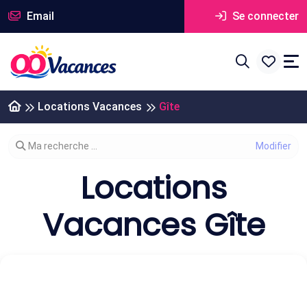
Email
Se connecter
Locations Vacances
Gîte
Modifier votre recherche
Ma recherche ...
Locations
Vacances Gîte