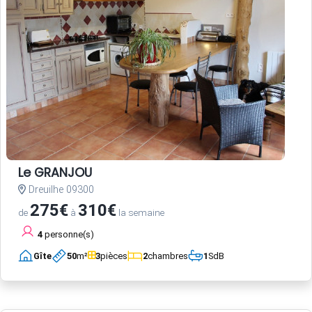
Le GRANJOU
Dreuilhe 09300
275€
310€
de
à
la semaine
4
personne(s)
Gîte
50
m²
3
pièces
2
chambres
1
SdB