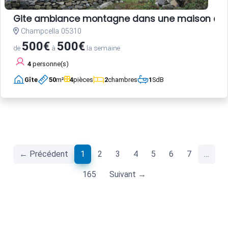
Gite ambiance montagne dans une maison anc
Champcella 05310
500€
500€
de
à
la semaine
4
personne(s)
Gîte
50
m²
4
pièces
2
chambres
1
SdB
(current)
← Précédent
1
2
3
4
5
6
7
…
165
Suivant →