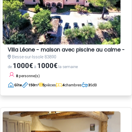
Villa Léone - maison avec piscine au calme - 2
Besse-sur-Issole 83890
1000€
1000€
de
à
la semaine
8
personne(s)
Gîte
150
m²
5
pièces
4
chambres
3
SdB