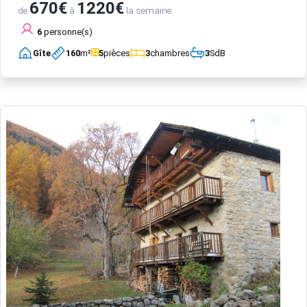
670€
1220€
de
à
la semaine
6
personne(s)
Gîte
160
m²
5
pièces
3
chambres
3
SdB