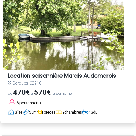
Location saisonnière Marais Audomarois
Serques 62910
470€
570€
de
à
la semaine
6
personne(s)
Gîte
50
m²
1
pièces
2
chambres
1
SdB