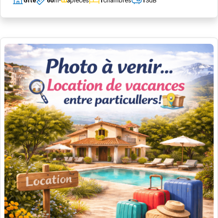
Gîte
60
m²
3
pièces
1
chambres
1
SdB