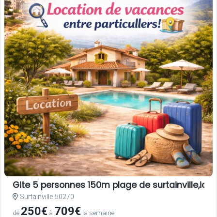
Gite 5 personnes 150m plage de surtainville,ideal
Surtainville 50270
250€
709€
de
à
la semaine