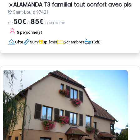
☀️ALAMANDA T3 familial tout confort avec pisci
Saint-Louis 97421
50€
85€
de
à
la semaine
5
personne(s)
Gîte
50
m²
3
pièces
2
chambres
1
SdB