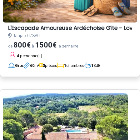
L'Escapade Amoureuse Ardéchoise Gîte - Love Room
Jaujac 07380
800€
1500€
de
à
la semaine
4
personne(s)
Gîte
60
m²
3
pièces
1
chambres
1
SdB