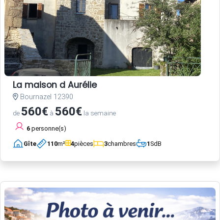
La maison d Aurélie
Bournazel 12390
560€
560€
de
à
la semaine
6
personne(s)
Gîte
110
m²
4
pièces
3
chambres
1
SdB