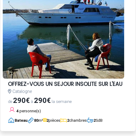
OFFREZ-VOUS UN SEJOUR INSOLITE SUR L'EAU
Catalogne
290€
290€
de
à
la semaine
4
personne(s)
Bateau
80
m²
2
pièces
2
chambres
2
SdB