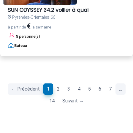
SUN ODYSSEY 34.2 voilier à quai
Pyrénées-Orientales 66
€
à partir de
la semaine
5
personne(s)
Bateau
(current)
← Précédent
1
2
3
4
5
6
7
…
14
Suivant →