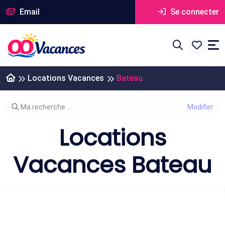
Email
Se connecter
Locations Vacances
Bateau
Modifier votre recherche
Ma recherche ...
Locations
Vacances Bateau