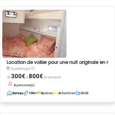
Location de voilier pour une nuit originale en 
Guadeloupe 01
300€
800€
de
à
la semaine
6
personne(s)
Bateau
100
m²
6
pièces
4
chambres
2
SdB