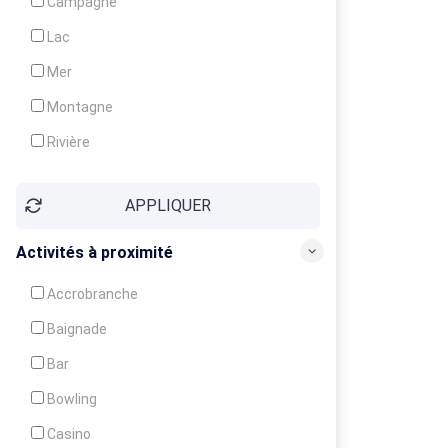
Campagne
Animation
Lac
Mer
Montagne
Rivière
Village
APPLIQUER
Ville
Activités à proximité
Accrobranche
Baignade
Bar
Bowling
Casino