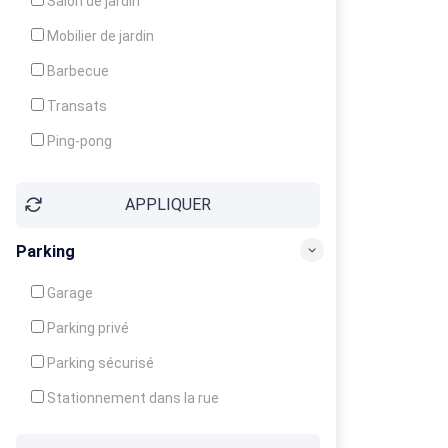
Salon de jardin
Local à ski
Mobilier de jardin
Climatisation
Barbecue
Ventilateur
Transats
Ping-pong
Baby-foot
APPLIQUER
Jeux d'enfants
Parking
Garage
Parking privé
Parking sécurisé
Stationnement dans la rue