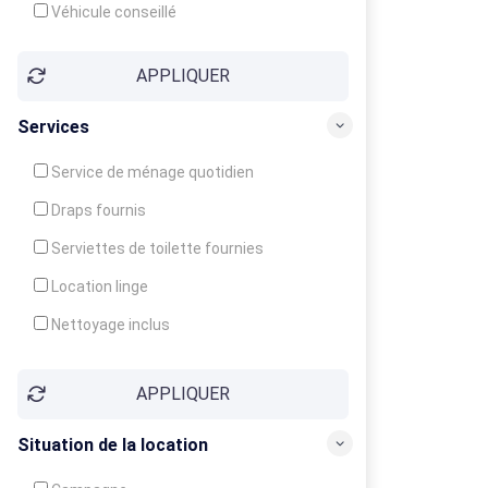
Véhicule conseillé
APPLIQUER
Services
Service de ménage quotidien
Draps fournis
Serviettes de toilette fournies
Location linge
Nettoyage inclus
Nettoyage en supplément
APPLIQUER
Garde d'enfants
Crèche
Situation de la location
Club enfants