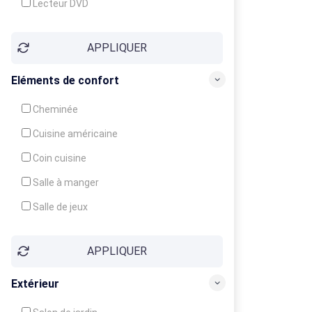
Lecteur DVD
Téléphone
APPLIQUER
Fax
Eléments de confort
Cheminée
Cuisine américaine
Coin cuisine
Salle à manger
Salle de jeux
Cour
APPLIQUER
Jardin
Balcon / Terrasse
Extérieur
Véranda