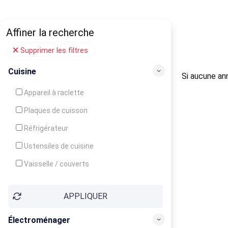
Affiner la recherche
Supprimer les filtres
Cuisine
Si aucune ann
Appareil à raclette
Plaques de cuisson
Réfrigérateur
Ustensiles de cuisine
Vaisselle / couverts
Bouilloire
APPLIQUER
Cafetière
Congélateur
Électroménager