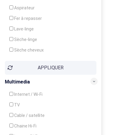
Cuisinière
Aspirateur
Four
Fer à repasser
Grille-pain
Lave-linge
Lave-vaisselle
Sèche-linge
Micro-ondes
Sèche cheveux
APPLIQUER
Multimedia
Internet / Wi-Fi
TV
Cable / satellite
Chaine Hi-Fi