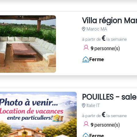
Villa région M
Maroc MA
€
à partir de
la semaine
9
personne(s)
Ferme
POUILLES - sale
Italie IT
€
à partir de
la semaine
9
personne(s)
Ferme