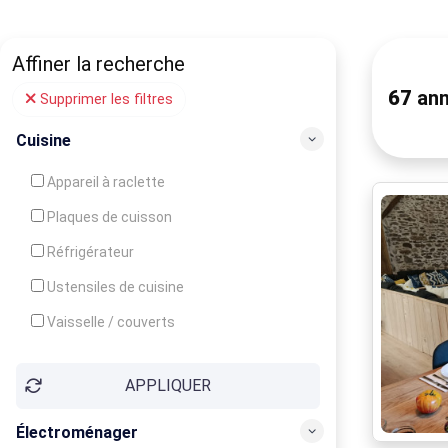
Affiner la recherche
67
ann
Supprimer les filtres
Cuisine
Appareil à raclette
Plaques de cuisson
Réfrigérateur
Ustensiles de cuisine
Vaisselle / couverts
Bouilloire
APPLIQUER
Cafetière
Congélateur
Électroménager