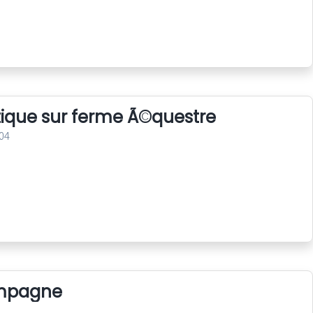
tique sur ferme Ã©questre
04
ampagne