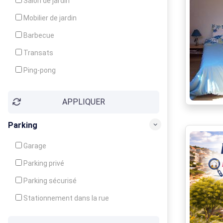
Salon de jardin
Local à ski
Mobilier de jardin
Climatisation
Barbecue
Ventilateur
Transats
Ping-pong
Baby-foot
APPLIQUER
Jeux d'enfants
Parking
Garage
Parking privé
Parking sécurisé
Stationnement dans la rue