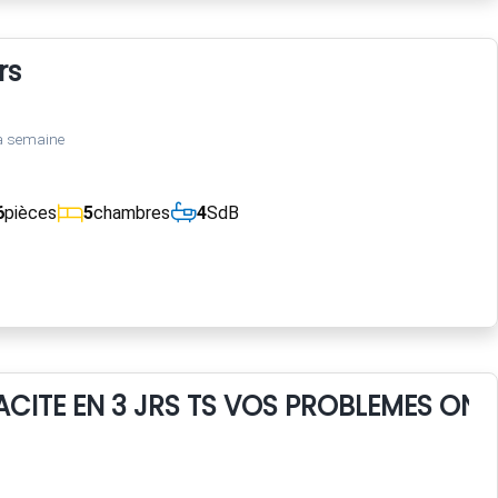
rs
a semaine
6
pièces
5
chambres
4
SdB
CACITE EN 3 JRS TS VOS PROBLEMES ON