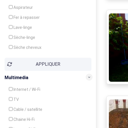
Cuisinière
Aspirateur
Four
Fer à repasser
Grille-pain
Lave-linge
Lave-vaisselle
Sèche-linge
Micro-ondes
Sèche cheveux
APPLIQUER
Multimedia
Internet / Wi-Fi
TV
Cable / satellite
Chaine Hi-Fi