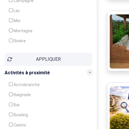
Campagne
Animation
Lac
Mer
Montagne
Rivière
Village
APPLIQUER
Ville
Activités à proximité
Accrobranche
Baignade
Bar
Bowling
Casino