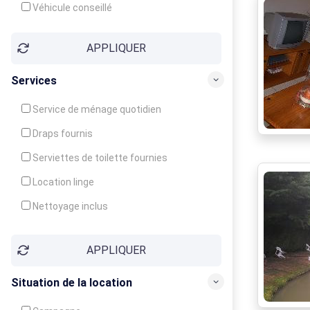
Véhicule conseillé
APPLIQUER
Services
Service de ménage quotidien
Draps fournis
Serviettes de toilette fournies
Location linge
Nettoyage inclus
Nettoyage en supplément
APPLIQUER
Garde d'enfants
Crèche
Situation de la location
Club enfants