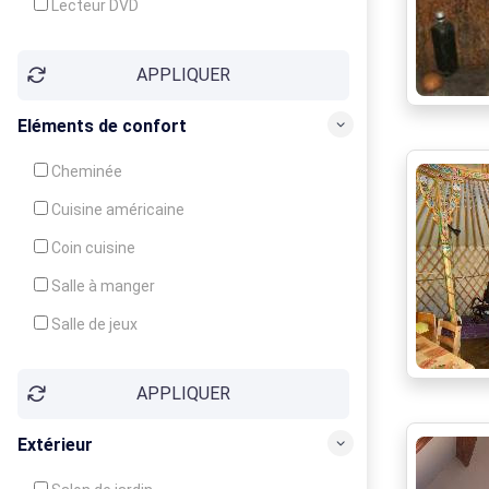
Lecteur DVD
Téléphone
APPLIQUER
Fax
Eléments de confort
Cheminée
Cuisine américaine
Coin cuisine
Salle à manger
Salle de jeux
Cour
APPLIQUER
Jardin
Balcon / Terrasse
Extérieur
Véranda