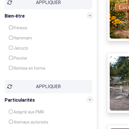
APPLIQUER
Bien-être
Fitness
Hammam
Jacuzzi
Piscine
Remise en forme
Sauna
APPLIQUER
Soins du corps
Particularités
Adapté aux PMR
Animaux autorisés