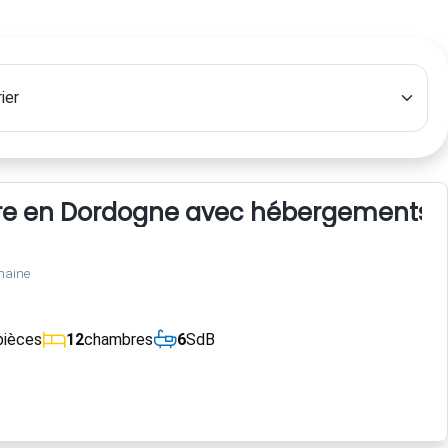
 en Dordogne avec hébergements, étan
maine
pièces
12
chambres
6
SdB