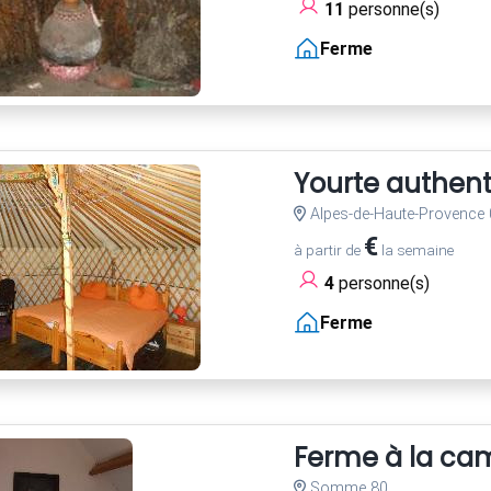
11
personne(s)
Ferme
Yourte authen
Alpes-de-Haute-Provence 
€
à partir de
la semaine
4
personne(s)
Ferme
Ferme à la c
Somme 80