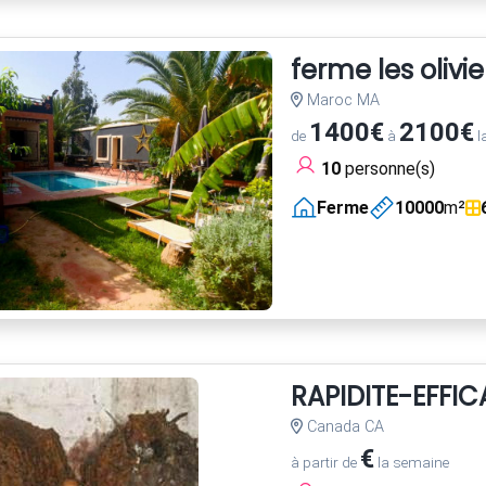
ferme les olivie
Maroc MA
1400€
2100€
de
à
l
10
personne(s)
Ferme
10000
m²
RAPIDITE-EFFI
Canada CA
€
à partir de
la semaine