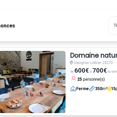
onces
Domaine nature
Savignac-Lédrier 24270
600€
700€
de
à
la se
25
personne(s)
Ferme
350
m²
15