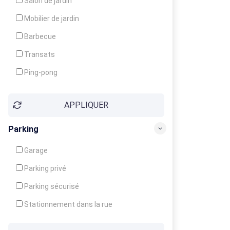
Salon de jardin
Local à ski
Mobilier de jardin
Climatisation
Barbecue
Ventilateur
Transats
Ping-pong
Baby-foot
APPLIQUER
Jeux d'enfants
Parking
Garage
Parking privé
Parking sécurisé
Stationnement dans la rue