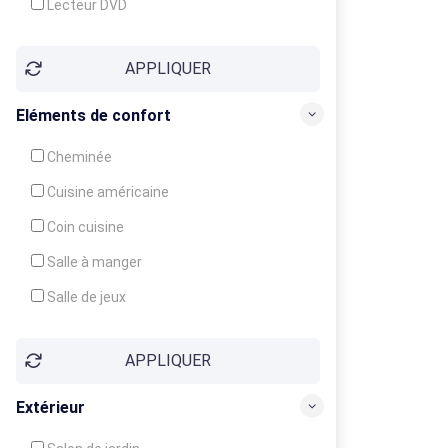
Lecteur DVD
Téléphone
APPLIQUER
Fax
Eléments de confort
Cheminée
Cuisine américaine
Coin cuisine
Salle à manger
Salle de jeux
Cour
APPLIQUER
Jardin
Balcon / Terrasse
Extérieur
Véranda