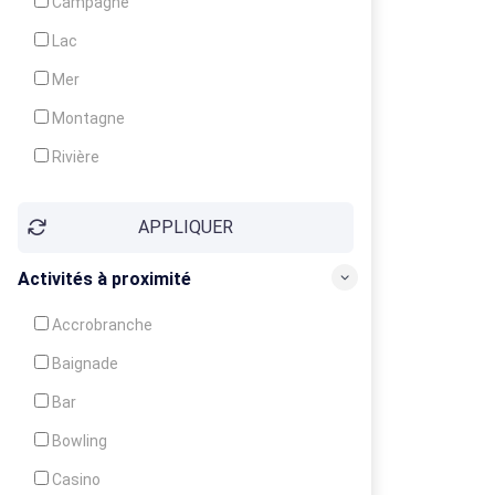
Campagne
Animation
Lac
Mer
Montagne
Rivière
Village
APPLIQUER
Ville
Activités à proximité
Accrobranche
Baignade
Bar
Bowling
Casino