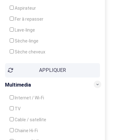
Cuisinière
Aspirateur
Four
Fer à repasser
Grille-pain
Lave-linge
Lave-vaisselle
Sèche-linge
Micro-ondes
Sèche cheveux
APPLIQUER
Multimedia
Internet / Wi-Fi
TV
Cable / satellite
Chaine Hi-Fi