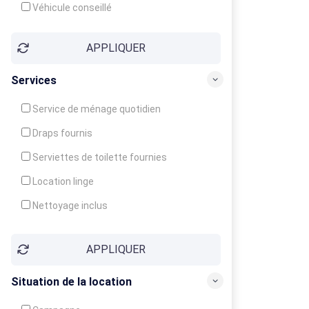
Véhicule conseillé
APPLIQUER
Services
Service de ménage quotidien
Draps fournis
Serviettes de toilette fournies
Location linge
Nettoyage inclus
Nettoyage en supplément
APPLIQUER
Garde d'enfants
Crèche
Situation de la location
Club enfants