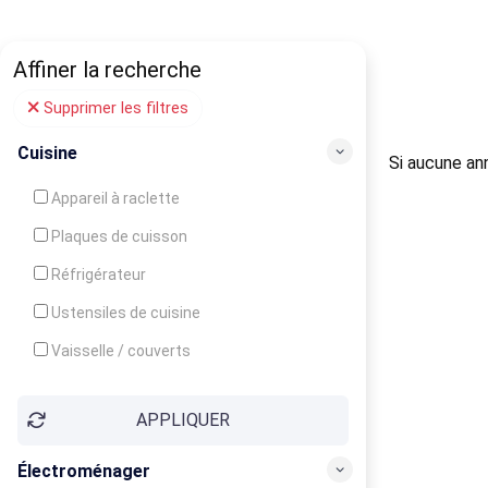
Affiner la recherche
Supprimer les filtres
Cuisine
Si aucune ann
Appareil à raclette
Plaques de cuisson
Réfrigérateur
Ustensiles de cuisine
Vaisselle / couverts
Bouilloire
APPLIQUER
Cafetière
Congélateur
Électroménager