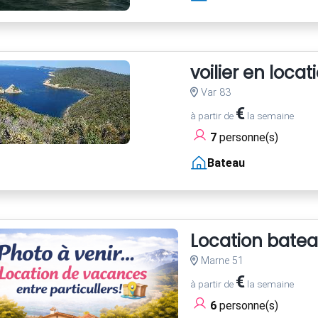
voilier en loca
Var 83
€
à partir de
la semaine
7
personne(s)
Bateau
Location bate
Marne 51
€
à partir de
la semaine
6
personne(s)