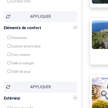
Lecteur DVD
Téléphone
APPLIQUER
Fax
Eléments de confort
Cheminée
Cuisine américaine
Coin cuisine
Salle à manger
Salle de jeux
Cour
APPLIQUER
Jardin
Balcon / Terrasse
Extérieur
Véranda