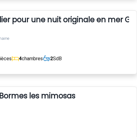
ilier pour une nuit originale en mer 
maine
ièces
4
chambres
2
SdB
er Bormes les mimosas