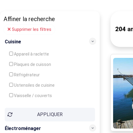
Affiner la recherche
204
an
Supprimer les filtres
Cuisine
Appareil à raclette
Plaques de cuisson
Réfrigérateur
Ustensiles de cuisine
Vaisselle / couverts
Bouilloire
APPLIQUER
Cafetière
Congélateur
Électroménager