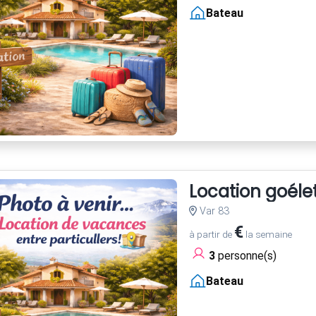
Bateau
Location goélet
Var 83
€
à partir de
la semaine
3
personne(s)
Bateau