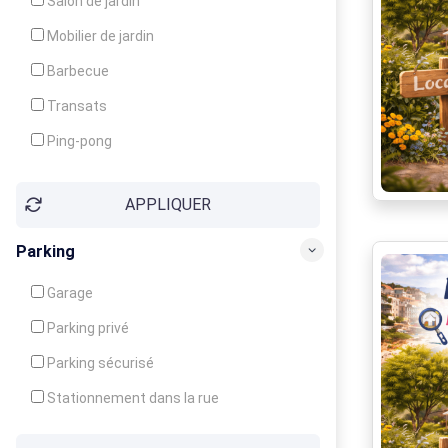
Salon de jardin
Local à ski
Mobilier de jardin
Climatisation
Barbecue
Ventilateur
Transats
Ping-pong
Baby-foot
APPLIQUER
Jeux d'enfants
Parking
Garage
Parking privé
Parking sécurisé
Stationnement dans la rue