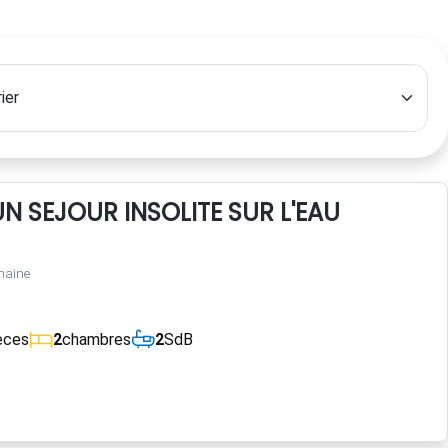
N SEJOUR INSOLITE SUR L'EAU
maine
èces
2
chambres
2
SdB