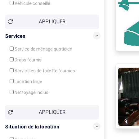
Véhicule conseillé
APPLIQUER
Services
Service de ménage quotidien
Draps fournis
Serviettes de toilette fournies
Location linge
Nettoyage inclus
Nettoyage en supplément
APPLIQUER
Garde d'enfants
Crèche
Situation de la location
Club enfants