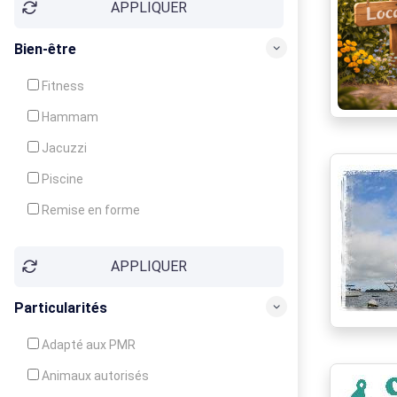
APPLIQUER
Bien-être
Fitness
Hammam
Jacuzzi
Piscine
Remise en forme
Sauna
APPLIQUER
Soins du corps
Particularités
Adapté aux PMR
Animaux autorisés