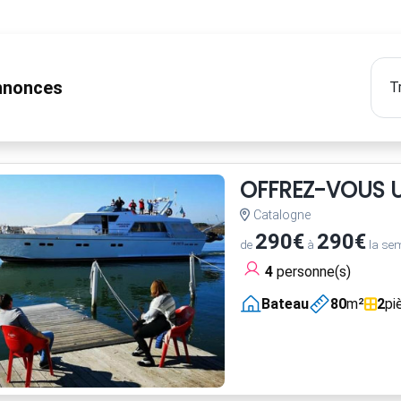
nonces
OFFREZ-VOUS U
Catalogne
290€
290€
de
à
la se
4
personne(s)
Bateau
80
m²
2
pi