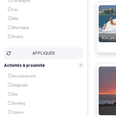
Campagne
Animation
Lac
Mer
Montagne
Rivière
Village
APPLIQUER
Ville
Activités à proximité
Accrobranche
Baignade
Bar
Bowling
Casino