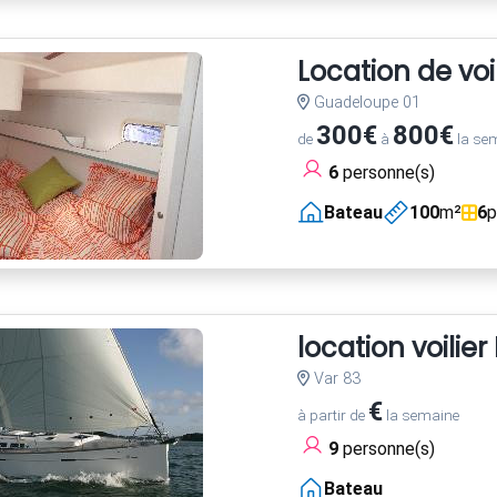
Location de vo
Guadeloupe 01
300€
800€
de
à
la se
6
personne(s)
Bateau
100
m²
6
p
location voili
Var 83
€
à partir de
la semaine
9
personne(s)
Bateau