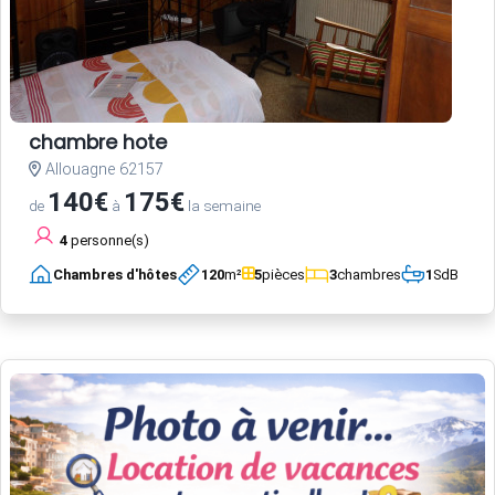
chambre hote
Allouagne 62157
140€
175€
de
à
la semaine
4
personne(s)
Chambres d'hôtes
120
m²
5
pièces
3
chambres
1
SdB