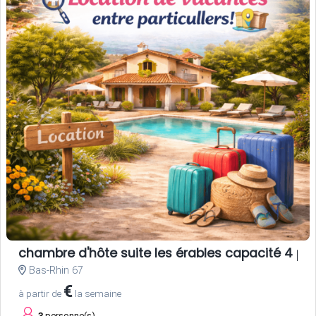
chambre d'hôte suite les érables capacité 4 pe
Bas-Rhin 67
€
à partir de
la semaine
3
personne(s)