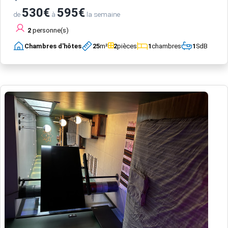
530€
595€
de
à
la semaine
2
personne(s)
Chambres d'hôtes
25
m²
2
pièces
1
chambres
1
SdB