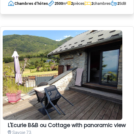
Chambres d'hôtes
2500
m²
2
pièces
2
chambres
2
SdB
L'Ecurie B&B ou Cottage with panoramic view an
Savoie 73