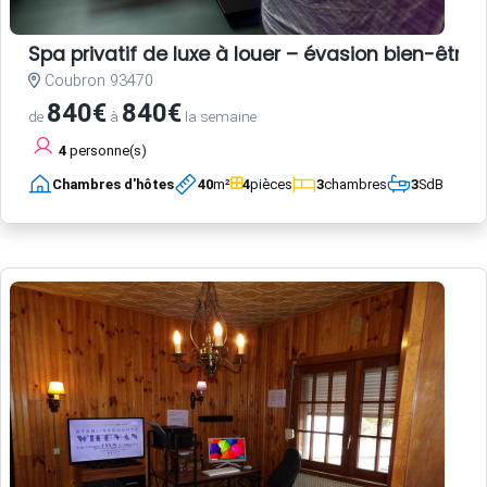
Spa privatif de luxe à louer – évasion bien-être 
Coubron 93470
840€
840€
de
à
la semaine
4
personne(s)
Chambres d'hôtes
40
m²
4
pièces
3
chambres
3
SdB