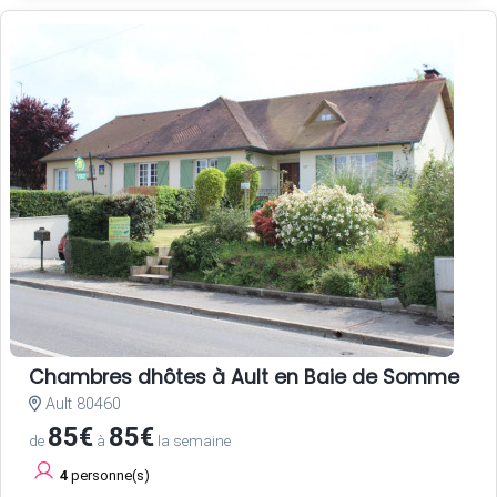
Chambres dhôtes à Ault en Baie de Somme
Ault 80460
85€
85€
de
à
la semaine
4
personne(s)