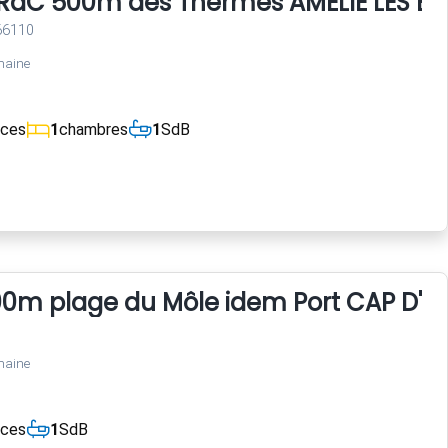
i RdC 500m des Thermes AMELIE LES BA
 66110
maine
èces
1
chambres
1
SdB
00m plage du Môle idem Port CAP D'A
maine
èces
1
SdB