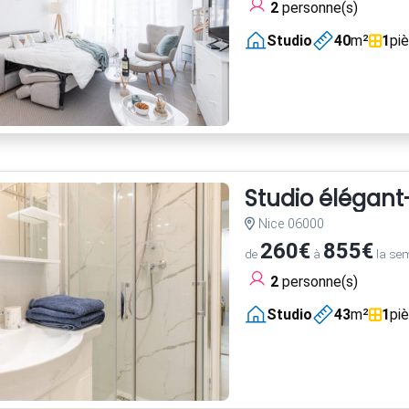
2
personne(s)
Studio
40
m²
1
pi
Studio élégant
Nice 06000
260€
855€
de
à
la se
2
personne(s)
Studio
43
m²
1
pi