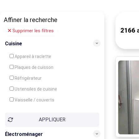
Affiner la recherche
2166
a
Supprimer les filtres
Cuisine
Appareil à raclette
Plaques de cuisson
Réfrigérateur
Ustensiles de cuisine
Vaisselle / couverts
Bouilloire
APPLIQUER
Cafetière
Congélateur
Électroménager