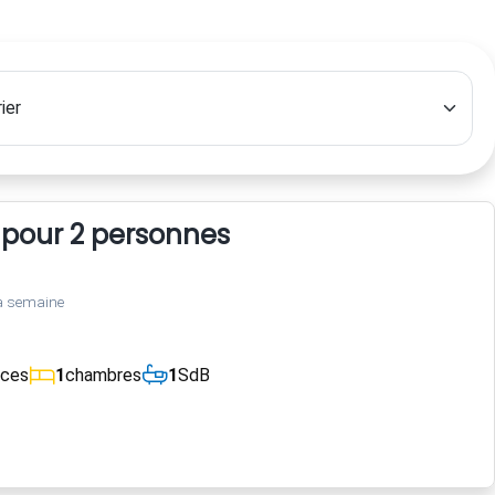
 pour 2 personnes
a semaine
èces
1
chambres
1
SdB