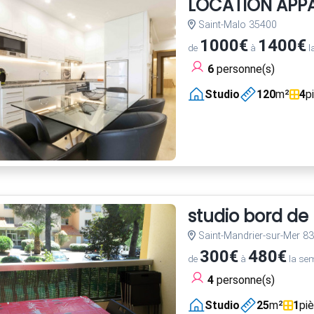
LOCATION APPA
Saint-Malo 35400
1000€
1400€
de
à
l
6
personne(s)
Studio
120
m²
4
p
studio bord de
Saint-Mandrier-sur-Mer 8
300€
480€
de
à
la se
4
personne(s)
Studio
25
m²
1
pi