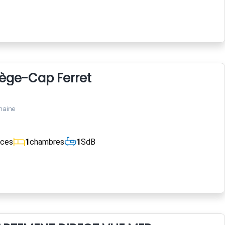
Lège-Cap Ferret
maine
èces
1
chambres
1
SdB