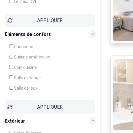
Lecteur DVD
Téléphone
APPLIQUER
Fax
Eléments de confort
Cheminée
Cuisine américaine
Coin cuisine
Salle à manger
Salle de jeux
Cour
APPLIQUER
Jardin
Balcon / Terrasse
Extérieur
Véranda