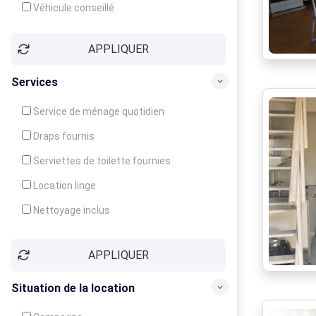
Véhicule conseillé
APPLIQUER
Services
Service de ménage quotidien
Draps fournis
Serviettes de toilette fournies
Location linge
Nettoyage inclus
Nettoyage en supplément
APPLIQUER
Garde d'enfants
Crèche
Situation de la location
Club enfants