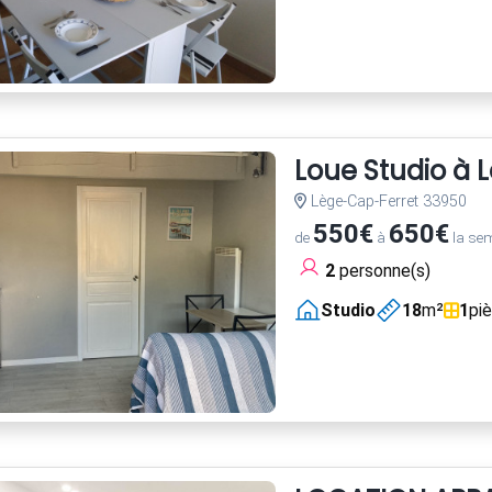
Loue Studio à 
Lège-Cap-Ferret 33950
550€
650€
de
à
la se
2
personne(s)
Studio
18
m²
1
pi