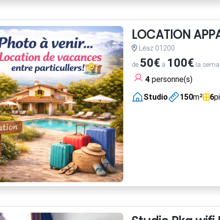
LOCATION APP
Léaz 01200
50€
100€
de
à
la sema
4
personne(s)
Studio
150
m²
6
p