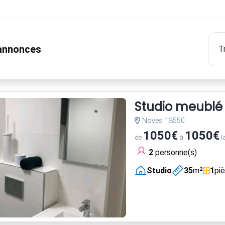
nnonces
Studio meublé
Noves 13550
1050€
1050€
de
à
l
2
personne(s)
Studio
35
m²
1
pi