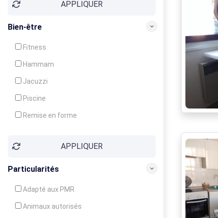
APPLIQUER
Bien-être
Fitness
Hammam
Jacuzzi
Piscine
Remise en forme
Sauna
APPLIQUER
Soins du corps
Particularités
Adapté aux PMR
Animaux autorisés