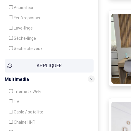
Cuisinière
Aspirateur
Four
Fer à repasser
Grille-pain
Lave-linge
Lave-vaisselle
Sèche-linge
Micro-ondes
Sèche cheveux
APPLIQUER
Multimedia
Internet / Wi-Fi
TV
Cable / satellite
Chaine Hi-Fi