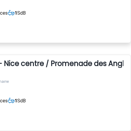
èces
1
SdB
- Nice centre / Promenade des Anglai
maine
èces
1
SdB