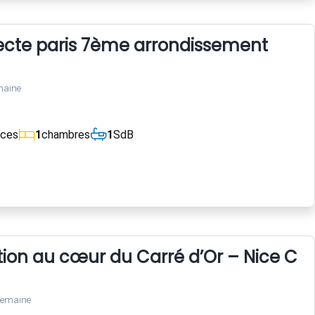
tecte paris 7ème arrondissement
maine
èces
1
chambres
1
SdB
tion au cœur du Carré d’Or – Nice Cen
semaine