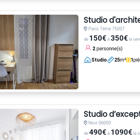
Studio d'archi
Paris 7ème 75007
150€
350€
de
à
la se
2
personne(s)
Studio
25
m²
1
pi
Studio d’excep
Nice 06000
490€
1090€
de
à
la 