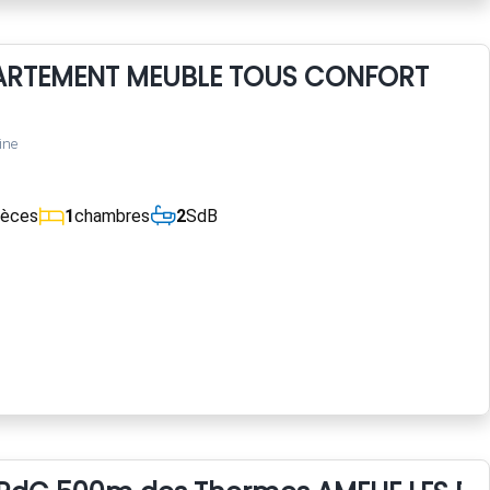
ARTEMENT MEUBLE TOUS CONFORT
ine
ièces
1
chambres
2
SdB