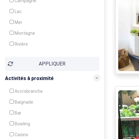
Campagne
Animation
Lac
Mer
Montagne
Rivière
Village
APPLIQUER
Ville
Activités à proximité
Accrobranche
Baignade
Bar
Bowling
Casino