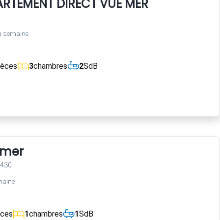
RTEMENT DIRECT VUE MER
a semaine
ièces
3
chambres
2
SdB
 mer
3430
maine
èces
1
chambres
1
SdB