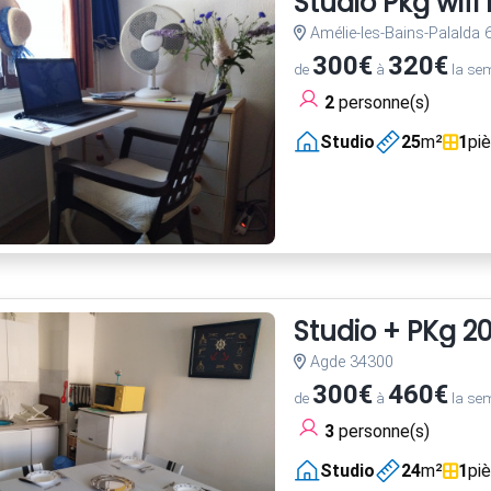
Studio Pkg wif
Amélie-les-Bains-Palalda
300€
320€
de
à
la se
2
personne(s)
Studio
25
m²
1
pi
Studio + PKg 2
Agde 34300
300€
460€
de
à
la se
3
personne(s)
Studio
24
m²
1
pi