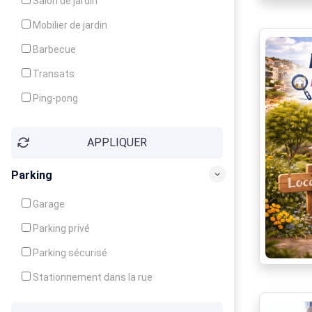
Salon de jardin
Local à ski
Mobilier de jardin
Climatisation
Barbecue
Ventilateur
Transats
Ping-pong
Baby-foot
APPLIQUER
Jeux d'enfants
Parking
Garage
Parking privé
Parking sécurisé
Stationnement dans la rue