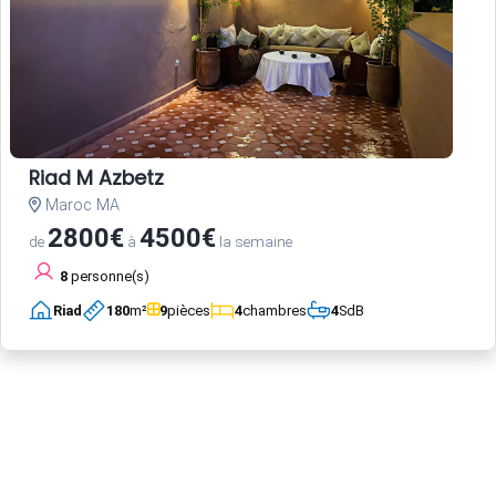
Riad M Azbetz
Maroc MA
2800€
4500€
de
à
la semaine
8
personne(s)
Riad
180
m²
9
pièces
4
chambres
4
SdB