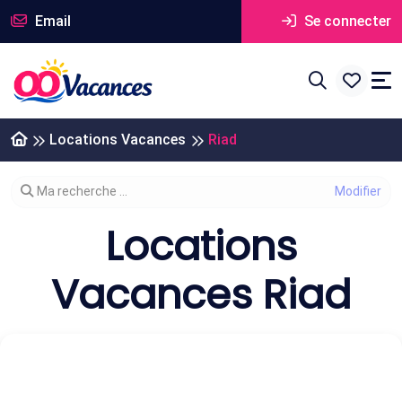
Email
Se connecter
Locations Vacances
Riad
Modifier votre recherche
Ma recherche ...
Locations
Vacances Riad