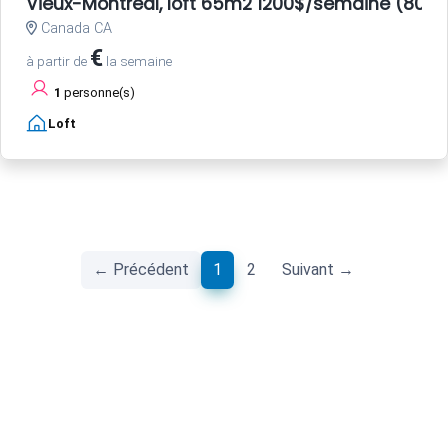
Vieux-Montréal, loft 65m2 1200$/semaine (800E
Canada CA
€
à partir de
la semaine
1
personne(s)
Loft
(current)
← Précédent
1
2
Suivant →