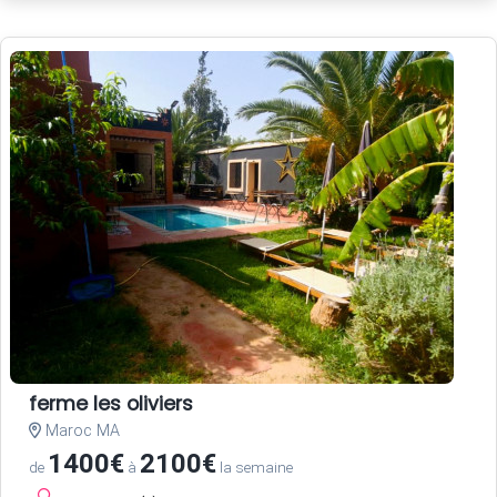
ferme les oliviers
Maroc MA
1400€
2100€
de
à
la semaine