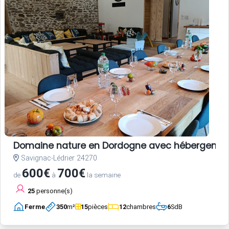
Domaine nature en Dordogne avec hébergements,
Savignac-Lédrier 24270
600€
700€
de
à
la semaine
25
personne(s)
Ferme
350
m²
15
pièces
12
chambres
6
SdB