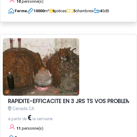
10
personne(s)
Ferme
10000
m²
6
pièces
5
chambres
4
SdB
RAPIDITE-EFFICACITE EN 3 JRS TS VOS PROBLEME
Canada CA
€
à partir de
la semaine
11
personne(s)