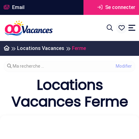
Email
Se connecter
Locations Vacances
Ferme
Modifier votre recherche
Ma recherche ...
Locations
Vacances Ferme