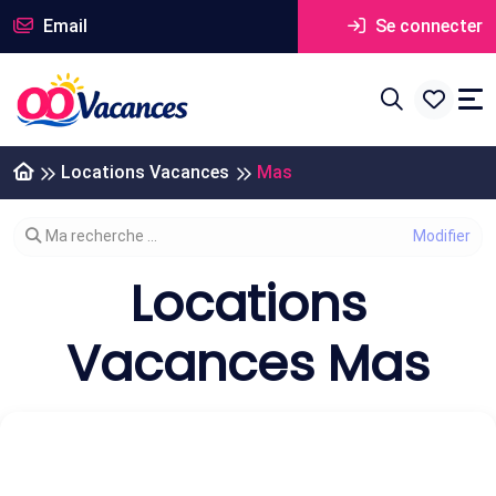
Email
Se connecter
Locations Vacances
Mas
Modifier votre recherche
Ma recherche ...
Locations
Vacances Mas