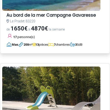
Au bord de la mer Campagne Gavaresse
Le Pradet 83220
1650€
4870€
de
à
la semaine
17
personne(s)
Mas
200
m²
13
pièces
7
chambres
3
SdB