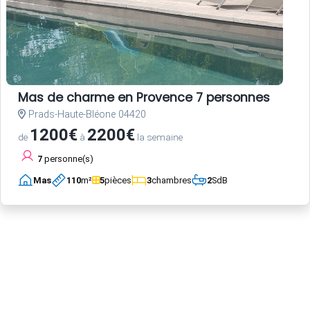
Mas de charme en Provence 7 personnes
Prads-Haute-Bléone 04420
1200€
2200€
de
à
la semaine
7
personne(s)
Mas
110
m²
5
pièces
3
chambres
2
SdB