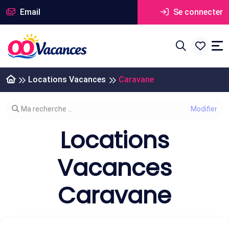
Email
Se connecter
Locations Vacances
Caravane
Modifier votre recherche
Ma recherche ...
Locations
Vacances
Caravane