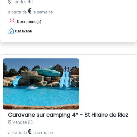
Landes 40
€
à partir de
la semaine
3
personne(s)
Caravane
Caravane sur camping 4* - St Hilaire de Riez - 
Vendée 85
€
à partir de
la semaine