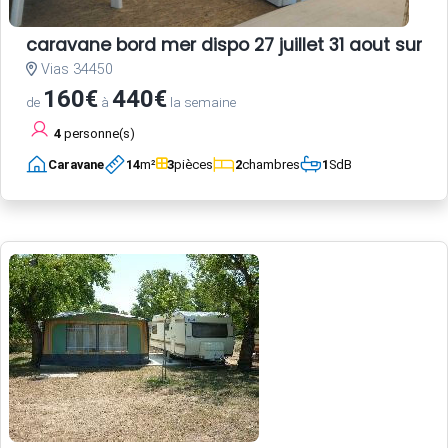
caravane bord mer dispo 27 juillet 31 aout sur ter
Vias 34450
160€
440€
de
à
la semaine
4
personne(s)
Caravane
14
m²
3
pièces
2
chambres
1
SdB