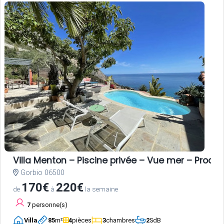
Villa Menton – Piscine privée – Vue mer – Proche
Gorbio 06500
170€
220€
de
à
la semaine
7
personne(s)
Villa
85
m²
4
pièces
3
chambres
2
SdB