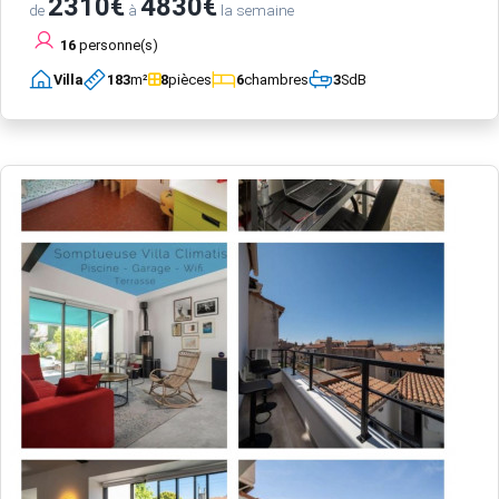
2310€
4830€
de
à
la semaine
16
personne(s)
Villa
183
m²
8
pièces
6
chambres
3
SdB