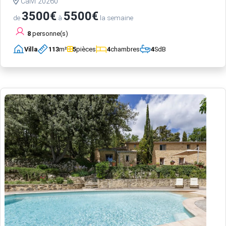
Calvi 20260
3500€
5500€
de
à
la semaine
8
personne(s)
Villa
113
m²
5
pièces
4
chambres
4
SdB