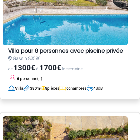
Villa pour 6 personnes avec piscine privée
Gassin 83580
1300€
1700€
de
à
la semaine
6
personne(s)
Villa
380
m²
8
pièces
6
chambres
4
SdB