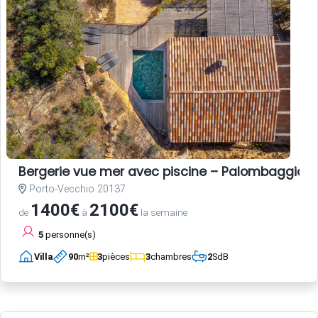
Bergerie vue mer avec piscine – Palombaggia, 
Porto-Vecchio 20137
1400€
2100€
de
à
la semaine
5
personne(s)
Villa
90
m²
3
pièces
3
chambres
2
SdB