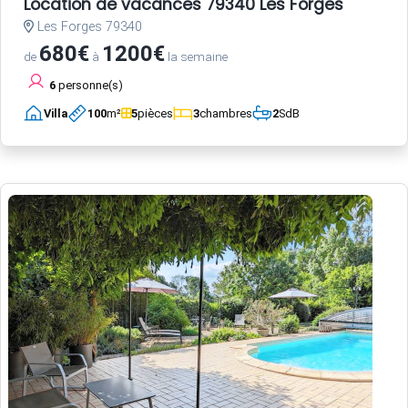
Location de vacances 79340 Les Forges
Les Forges 79340
680€
1200€
de
à
la semaine
6
personne(s)
Villa
100
m²
5
pièces
3
chambres
2
SdB