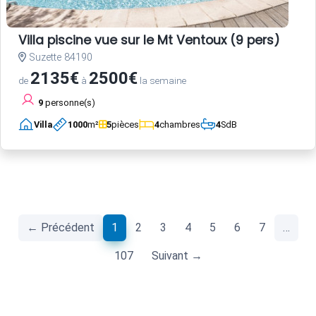
Villa piscine vue sur le Mt Ventoux (9 pers)
Suzette 84190
2135€
2500€
de
à
la semaine
9
personne(s)
Villa
1000
m²
5
pièces
4
chambres
4
SdB
(current)
← Précédent
1
2
3
4
5
6
7
…
107
Suivant →