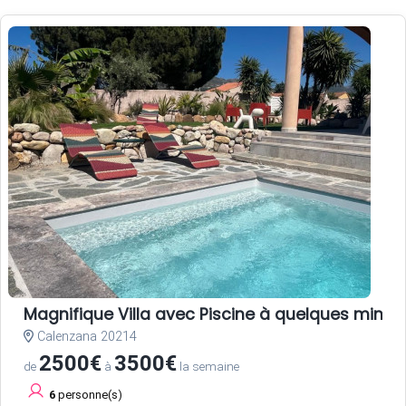
Magnifique Villa avec Piscine à quelques minute
Calenzana 20214
2500€
3500€
de
à
la semaine
6
personne(s)