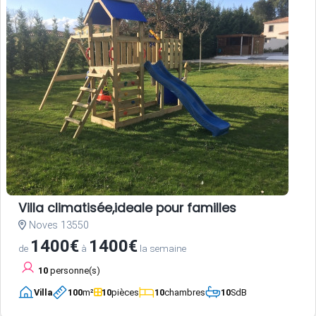
Villa climatisée,ideale pour familles
Noves 13550
1400€
1400€
de
à
la semaine
10
personne(s)
Villa
100
m²
10
pièces
10
chambres
10
SdB