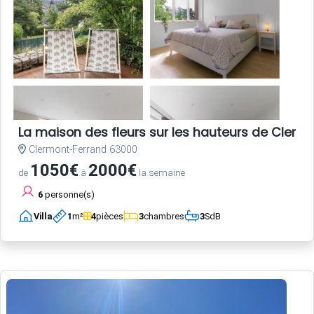
La maison des fleurs sur les hauteurs de Clerm
Clermont-Ferrand 63000
1050€
2000€
de
à
la semaine
6
personne(s)
Villa
1
m²
4
pièces
3
chambres
3
SdB