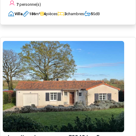
7
personne(s)
Villa
186
m²
4
pièces
3
chambres
5
SdB