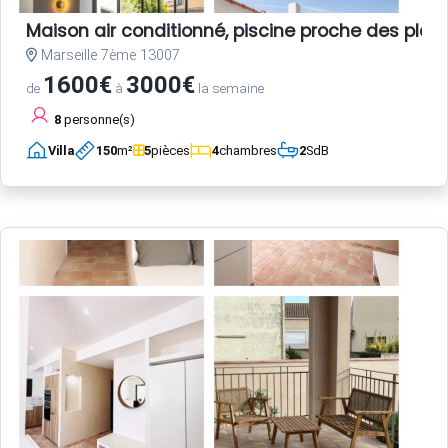
Maison air conditionné, piscine proche des plag
Marseille 7ème 13007
1600€
3000€
de
à
la semaine
8
personne(s)
Villa
150
m²
5
pièces
4
chambres
2
SdB