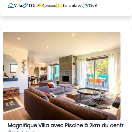
Villa
132
m²
4
pièces
3
chambres
1
SdB
Magnifique Villa avec Piscine à 2km du centre-vi