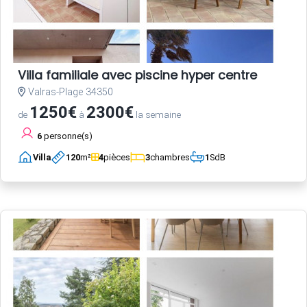
Villa familiale avec piscine hyper centre
Valras-Plage 34350
1250€
2300€
de
à
la semaine
6
personne(s)
Villa
120
m²
4
pièces
3
chambres
1
SdB