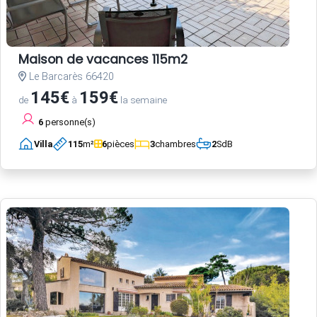
Maison de vacances 115m2
Le Barcarès 66420
145€
159€
de
à
la semaine
6
personne(s)
Villa
115
m²
6
pièces
3
chambres
2
SdB