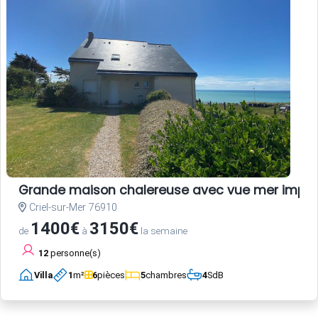
Grande maison chalereuse avec vue mer impre
Criel-sur-Mer 76910
1400€
3150€
de
à
la semaine
12
personne(s)
Villa
1
m²
6
pièces
5
chambres
4
SdB