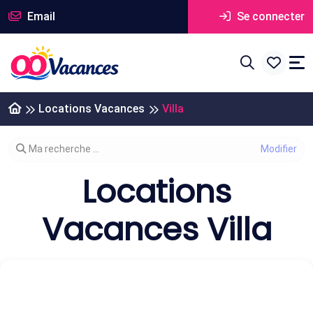
Email
Se connecter
Locations Vacances
Villa
Modifier votre recherche
Ma recherche ...
Locations
Vacances Villa