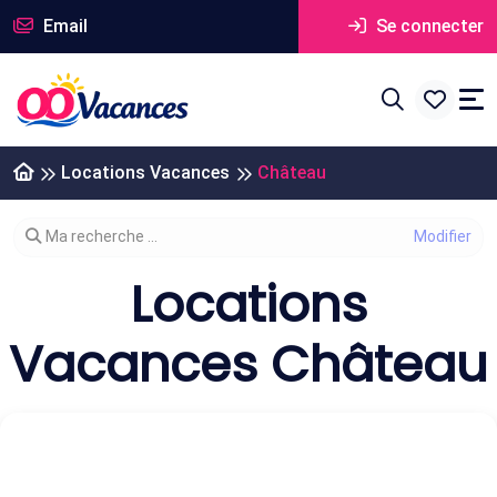
Email
Se connecter
Locations Vacances
Château
Modifier votre recherche
Ma recherche ...
Locations
Vacances Château