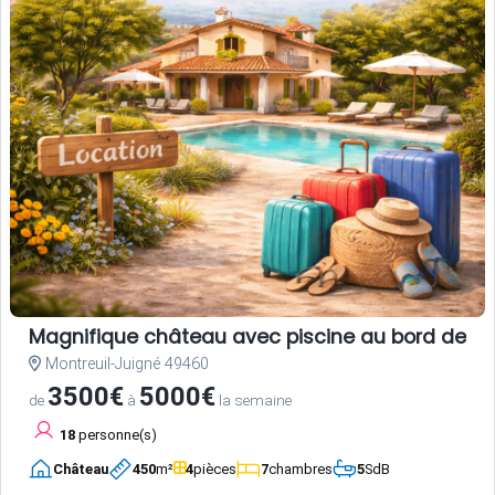
Magnifique château avec piscine au bord de la
Montreuil-Juigné 49460
3500€
5000€
de
à
la semaine
18
personne(s)
Château
450
m²
4
pièces
7
chambres
5
SdB