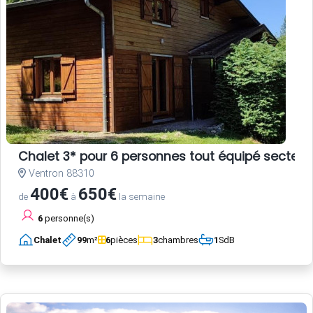
Chalet 3* pour 6 personnes tout équipé secteur
Ventron 88310
400€
650€
de
à
la semaine
6
personne(s)
Chalet
99
m²
6
pièces
3
chambres
1
SdB