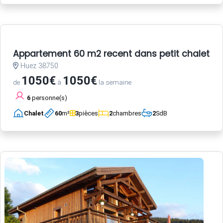
Appartement 60 m2 recent dans petit chalet a 
Huez 38750
1050€
1050€
de
à
la semaine
6
personne(s)
Chalet
60
m²
3
pièces
2
chambres
2
SdB