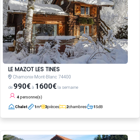
LE MAZOT LES TINES
Chamonix-Mont-Blanc 74400
990€
1600€
de
à
la semaine
4
personne(s)
Chalet
1
m²
3
pièces
2
chambres
1
SdB