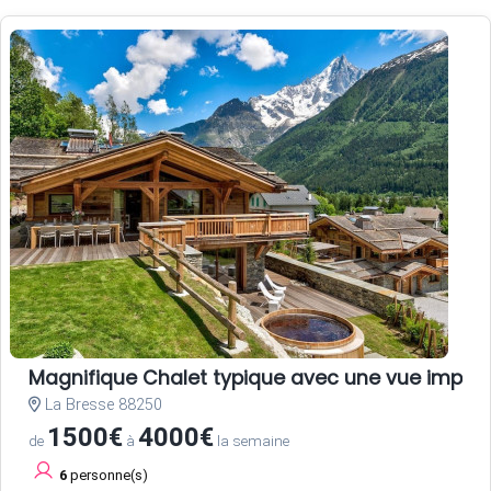
Magnifique Chalet typique avec une vue impec
La Bresse 88250
1500€
4000€
de
à
la semaine
6
personne(s)