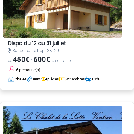
Dispo du 12 au 31 juillet
Basse-sur-le-Rupt 88120
450€
600€
de
à
la semaine
6
personne(s)
Chalet
90
m²
4
pièces
3
chambres
1
SdB