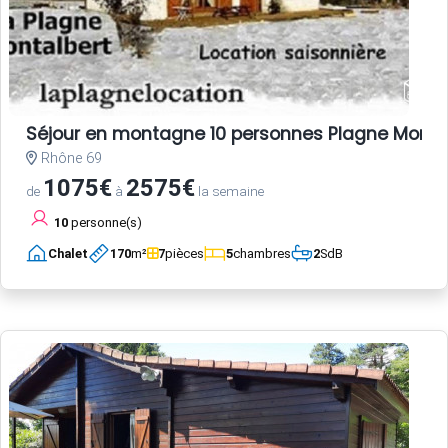
Séjour en montagne 10 personnes Plagne Monta
Rhône 69
1075€
2575€
de
à
la semaine
10
personne(s)
Chalet
170
m²
7
pièces
5
chambres
2
SdB