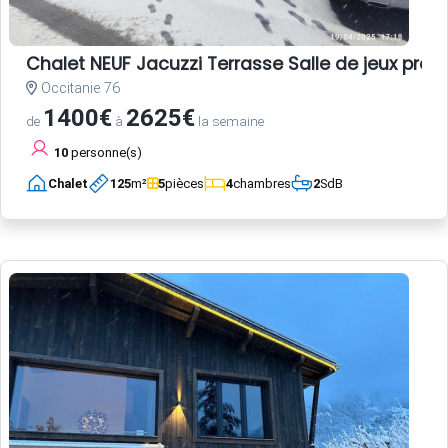
Chalet NEUF Jacuzzi Terrasse Salle de jeux pro
Occitanie 76
1400€
2625€
de
à
la semaine
10
personne(s)
Chalet
125
m²
5
pièces
4
chambres
2
SdB