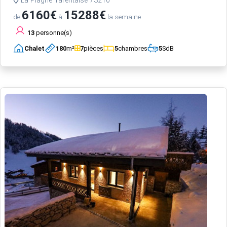
La Plagne Tarentaise 73210
6160€
15288€
de
à
la semaine
13
personne(s)
Chalet
180
m²
7
pièces
5
chambres
5
SdB