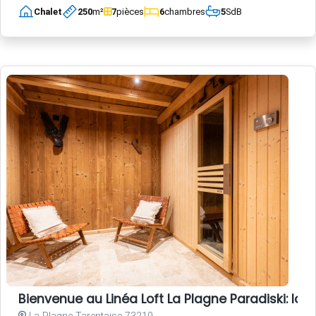
Chalet
250
m²
7
pièces
6
chambres
5
SdB
Bienvenue au Linéa Loft La Plagne Paradiski: l