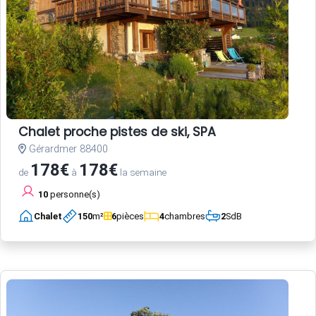
Chalet proche pistes de ski, SPA
Gérardmer 88400
178€
178€
de
à
la semaine
10
personne(s)
Chalet
150
m²
6
pièces
4
chambres
2
SdB