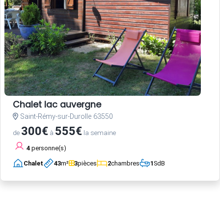
Chalet lac auvergne
Saint-Rémy-sur-Durolle 63550
300€
555€
de
à
la semaine
4
personne(s)
Chalet
43
m²
3
pièces
2
chambres
1
SdB