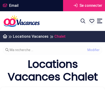
Email
Se connecter
Locations Vacances
Chalet
Modifier votre recherche
Ma recherche ...
Locations
Vacances Chalet