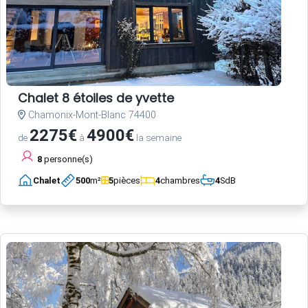
Chalet 8 étoiles de yvette
Chamonix-Mont-Blanc 74400
2275€
4900€
de
à
la semaine
8
personne(s)
Chalet
500
m²
5
pièces
4
chambres
4
SdB