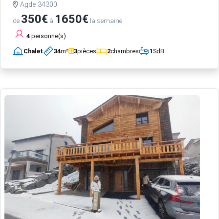
Agde 34300
350€
1650€
de
à
la semaine
4
personne(s)
Chalet
34
m²
3
pièces
2
chambres
1
SdB