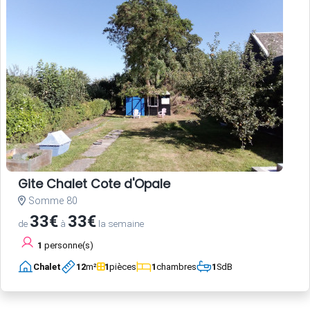
Gite Chalet Cote d'Opale
Somme 80
33€
33€
de
à
la semaine
1
personne(s)
Chalet
12
m²
1
pièces
1
chambres
1
SdB