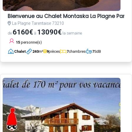
Bienvenue au Chalet Montaska La Plagne Paradis
La Plagne Tarentaise 73210
6160€
13090€
de
à
la semaine
15
personne(s)
Chalet
240
m²
9
pièces
7
chambres
7
SdB