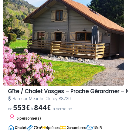
Gîte / Chalet Vosges – Proche Gérardmer – Nat
Ban-sur-Meurthe-Clefcy 88230
553€
844€
de
à
la semaine
5
personne(s)
Chalet
70
m²
4
pièces
2
chambres
1
SdB