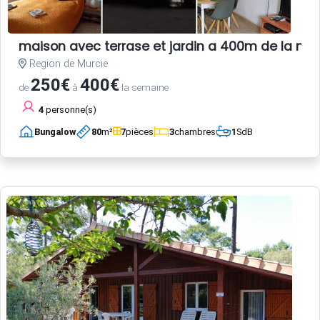
maison avec terrase et jardin a 400m de la me
Region de Murcie
250€
400€
de
à
la semaine
4
personne(s)
Bungalow
80
m²
7
pièces
3
chambres
1
SdB