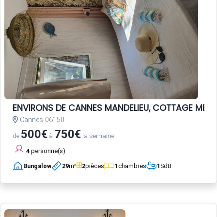
ENVIRONS DE CANNES MANDELIEU, COTTAGE MER c
Cannes 06150
500€
750€
de
à
la semaine
4
personne(s)
Bungalow
29
m²
2
pièces
1
chambres
1
SdB