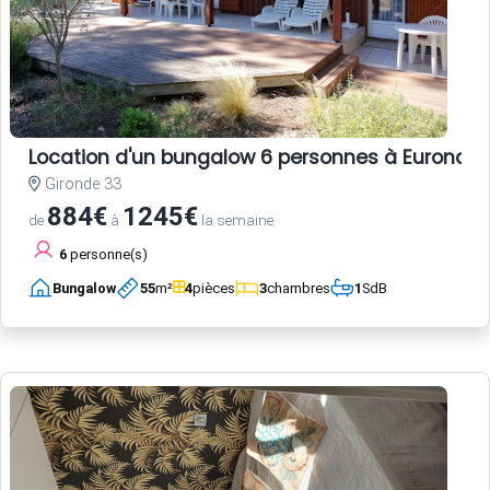
Location d'un bungalow 6 personnes à Euronat
Gironde 33
884€
1245€
de
à
la semaine
6
personne(s)
Bungalow
55
m²
4
pièces
3
chambres
1
SdB