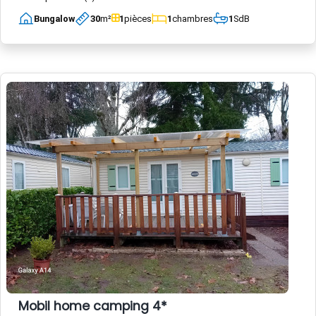
Bungalow
30
m²
1
pièces
1
chambres
1
SdB
Mobil home camping 4*