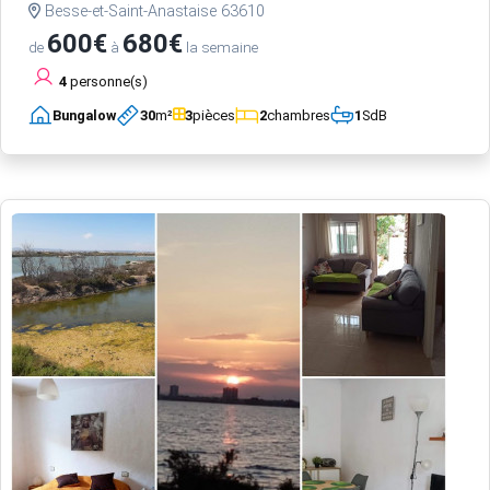
Besse-et-Saint-Anastaise 63610
600€
680€
de
à
la semaine
4
personne(s)
Bungalow
30
m²
3
pièces
2
chambres
1
SdB