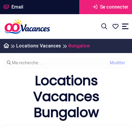
Email
Se connecter
Locations Vacances
Bungalow
Modifier votre recherche
Ma recherche ...
Locations
Vacances
Bungalow