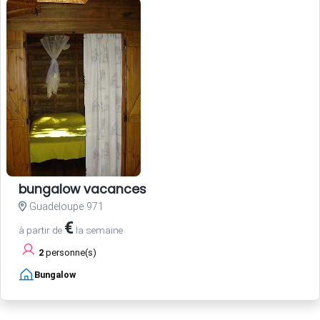
bungalow vacances
Guadeloupe 971
€
à partir de
la semaine
2
personne(s)
Bungalow