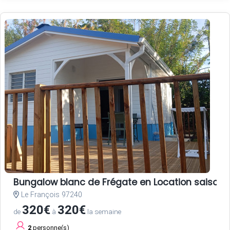
Bungalow blanc de Frégate en Location saisonni
Le François 97240
320€
320€
de
à
la semaine
2
personne(s)