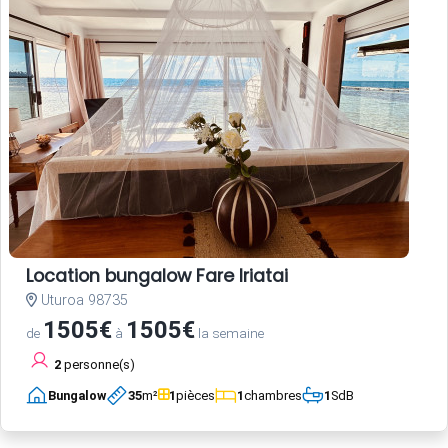
Location bungalow Fare Iriatai
Uturoa 98735
1505€
1505€
de
à
la semaine
2
personne(s)
Bungalow
35
m²
1
pièces
1
chambres
1
SdB